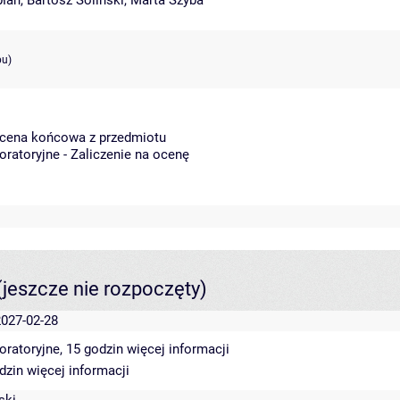
płan
,
Bartosz Soliński
,
Marta Szyba
pu)
Ocena końcowa z przedmiotu
oratoryjne - Zaliczenie na ocenę
(jeszcze nie rozpoczęty)
2027-02-28
oratoryjne, 15 godzin
więcej informacji
odzin
więcej informacji