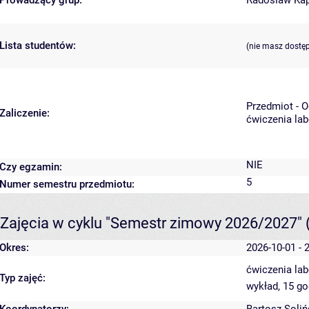
Prowadzący grup:
Radosław Ka
Lista studentów:
(nie masz dostę
Przedmiot - 
Zaliczenie:
ćwiczenia lab
NIE
Czy egzamin:
5
Numer semestru przedmiotu:
Zajęcia w cyklu "Semestr zimowy 2026/2027"
Okres:
2026-10-01 - 
ćwiczenia lab
Typ zajęć:
wykład, 15 g