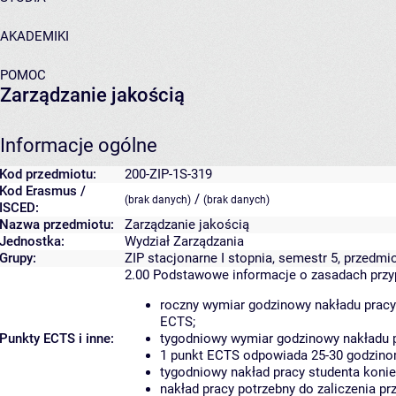
AKADEMIKI
POMOC
Zarządzanie jakością
Informacje ogólne
Kod przedmiotu:
200-ZIP-1S-319
Kod Erasmus /
/
(brak danych)
(brak danych)
ISCED:
Nazwa przedmiotu:
Zarządzanie jakością
Jednostka:
Wydział Zarządzania
Grupy:
ZIP stacjonarne I stopnia, semestr 5, przedm
2.00
Podstawowe informacje o zasadach prz
roczny wymiar godzinowy nakładu pracy
ECTS;
Punkty ECTS i inne:
tygodniowy wymiar godzinowy nakładu p
1 punkt ECTS odpowiada 25-30 godzinom
tygodniowy nakład pracy studenta konie
nakład pracy potrzebny do zaliczenia p