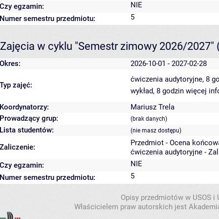
NIE
Czy egzamin:
5
Numer semestru przedmiotu:
Zajęcia w cyklu "Semestr zimowy 2026/2027"
Okres:
2026-10-01 - 2027-02-28
ćwiczenia audytoryjne, 8 g
Typ zajęć:
wykład, 8 godzin
więcej inf
Koordynatorzy:
Mariusz Trela
Prowadzący grup:
(brak danych)
Lista studentów:
(nie masz dostępu)
Przedmiot - Ocena końcow
Zaliczenie:
ćwiczenia audytoryjne - Za
NIE
Czy egzamin:
5
Numer semestru przedmiotu:
Opisy przedmiotów w USOS i
Właścicielem praw autorskich jest Akademia