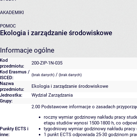
AKADEMIKI
POMOC
Ekologia i zarządzanie środowiskowe
Informacje ogólne
Kod
200-ZIP-1N-035
przedmiotu:
Kod Erasmus /
/
(brak danych)
(brak danych)
ISCED:
Nazwa
Ekologia i zarządzanie środowiskowe
przedmiotu:
Jednostka:
Wydział Zarządzania
Grupy:
2.00
Podstawowe informacje o zasadach przyporz
roczny wymiar godzinowy nakładu pracy stude
etapu studiów wynosi 1500-1800 h, co odpow
Punkty ECTS i
tygodniowy wymiar godzinowy nakładu pracy 
inne:
1 punkt ECTS odpowiada 25-30 godzinom pracy