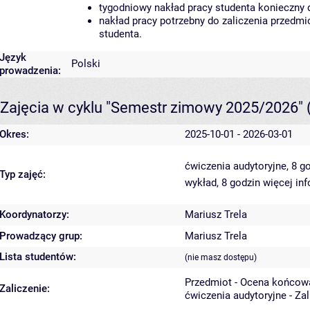
tygodniowy nakład pracy studenta konieczny 
nakład pracy potrzebny do zaliczenia przedm
studenta.
Język
Polski
prowadzenia:
Zajęcia w cyklu "Semestr zimowy 2025/2026"
Okres:
2025-10-01 - 2026-03-01
ćwiczenia audytoryjne, 8 g
Typ zajęć:
wykład, 8 godzin
więcej inf
Koordynatorzy:
Mariusz Trela
Prowadzący grup:
Mariusz Trela
Lista studentów:
(nie masz dostępu)
Przedmiot - Ocena końcow
Zaliczenie:
ćwiczenia audytoryjne - Za