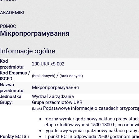
AKADEMIKI
POMOC
Мікропрограмування
Informacje ogólne
Kod
200-UKR-xS-002
przedmiotu:
Kod Erasmus /
/
(brak danych)
(brak danych)
ISCED:
Nazwa
Мікропрограмування
przedmiotu:
Jednostka:
Wydział Zarządzania
Grupy:
Grupa przedmiotów UKR
Podstawowe informacje o zasadach przyporz
(brak)
roczny wymiar godzinowy nakładu pracy stude
etapu studiów wynosi 1500-1800 h, co odpow
tygodniowy wymiar godzinowy nakładu pracy 
Punkty ECTS i
1 punkt ECTS odpowiada 25-30 godzinom pracy