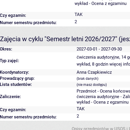
wykład - Ocena z egzaminu
TAK
Czy egzamin:
2
Numer semestru przedmiotu:
Zajęcia w cyklu "Semestr letni 2026/2027"
(je
Okres:
2027-03-01 - 2027-09-30
ćwiczenia audytoryjne, 14 
Typ zajęć:
wykład, 8 godzin
więcej inf
Koordynatorzy:
Anna Czapkiewicz
Prowadzący grup:
(brak danych)
Lista studentów:
(nie masz dostępu)
Przedmiot - Ocena końcowa
Zaliczenie:
ćwiczenia audytoryjne - Zal
wykład - Ocena z egzaminu
TAK
Czy egzamin:
2
Numer semestru przedmiotu:
Opisy przedmiotów w USOS i