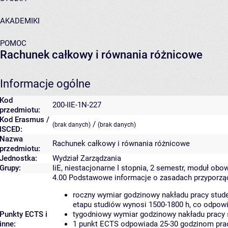
AKADEMIKI
POMOC
Rachunek całkowy i równania różnicowe
Informacje ogólne
Kod
200-IIE-1N-227
przedmiotu:
Kod Erasmus /
/
(brak danych)
(brak danych)
ISCED:
Nazwa
Rachunek całkowy i równania różnicowe
przedmiotu:
Jednostka:
Wydział Zarządzania
Grupy:
IiE, niestacjonarne I stopnia, 2 semestr, moduł ob
4.00
Podstawowe informacje o zasadach przyporz
roczny wymiar godzinowy nakładu pracy stude
etapu studiów wynosi 1500-1800 h, co odpow
Punkty ECTS i
tygodniowy wymiar godzinowy nakładu pracy 
inne:
1 punkt ECTS odpowiada 25-30 godzinom pracy