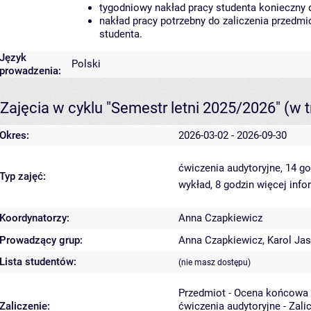
tygodniowy nakład pracy studenta konieczny 
nakład pracy potrzebny do zaliczenia przedm
studenta.
Język
Polski
prowadzenia:
Zajęcia w cyklu "Semestr letni 2025/2026"
(w t
Okres:
2026-03-02 - 2026-09-30
ćwiczenia audytoryjne, 14 g
Typ zajęć:
wykład, 8 godzin
więcej info
Koordynatorzy:
Anna Czapkiewicz
Prowadzący grup:
Anna Czapkiewicz
,
Karol Jas
Lista studentów:
(nie masz dostępu)
Przedmiot - Ocena końcowa 
Zaliczenie:
ćwiczenia audytoryjne - Zali