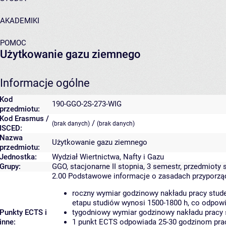
AKADEMIKI
POMOC
Użytkowanie gazu ziemnego
Informacje ogólne
Kod
190-GGO-2S-273-WIG
przedmiotu:
Kod Erasmus /
/
(brak danych)
(brak danych)
ISCED:
Nazwa
Użytkowanie gazu ziemnego
przedmiotu:
Jednostka:
Wydział Wiertnictwa, Nafty i Gazu
Grupy:
GGO, stacjonarne II stopnia, 3 semestr, przedmioty 
2.00
Podstawowe informacje o zasadach przyporz
roczny wymiar godzinowy nakładu pracy stude
etapu studiów wynosi 1500-1800 h, co odpow
Punkty ECTS i
tygodniowy wymiar godzinowy nakładu pracy 
inne:
1 punkt ECTS odpowiada 25-30 godzinom pracy