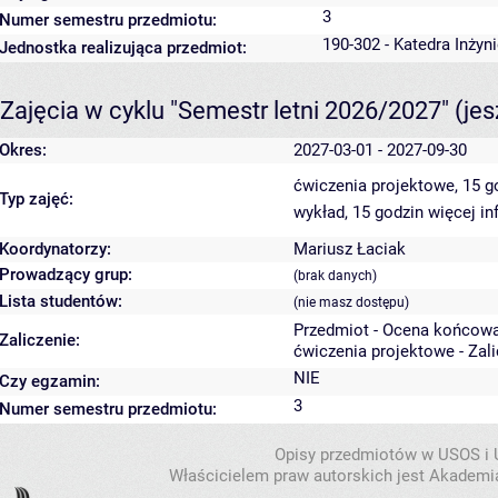
3
Numer semestru przedmiotu:
190-302 - Katedra Inżyn
Jednostka realizująca przedmiot:
Zajęcia w cyklu "Semestr letni 2026/2027"
(je
Okres:
2027-03-01 - 2027-09-30
ćwiczenia projektowe, 15 
Typ zajęć:
wykład, 15 godzin
więcej in
Koordynatorzy:
Mariusz Łaciak
Prowadzący grup:
(brak danych)
Lista studentów:
(nie masz dostępu)
Przedmiot - Ocena końcowa
Zaliczenie:
ćwiczenia projektowe - Zal
NIE
Czy egzamin:
3
Numer semestru przedmiotu:
Opisy przedmiotów w USOS i
Właścicielem praw autorskich jest Akademia