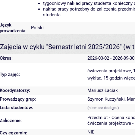
tygodniowy nakład pracy studenta konieczny 
nakład pracy potrzebny do zaliczenia przedm
studenta.
Język
Polski
prowadzenia:
Zajęcia w cyklu "Semestr letni 2025/2026"
(w t
Okres:
2026-03-02 - 2026-09-30
ćwiczenia projektowe, 
Typ zajęć:
wykład, 15 godzin
więce
Koordynatorzy:
Mariusz Łaciak
Prowadzący grup:
Szymon Kuczyński
,
Mar
Lista studentów:
(nie masz dostępu)
Przedmiot - Ocena koń
Zaliczenie:
ćwiczenia projektowe -
NIE
Czy egzamin: