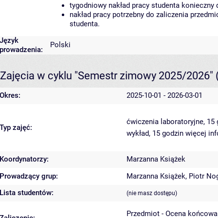
tygodniowy nakład pracy studenta konieczny 
nakład pracy potrzebny do zaliczenia przedm
studenta.
Język
Polski
prowadzenia:
Zajęcia w cyklu "Semestr zimowy 2025/2026"
Okres:
2025-10-01 - 2026-03-01
ćwiczenia laboratoryjne, 15
Typ zajęć:
wykład, 15 godzin
więcej in
Koordynatorzy:
Marzanna Książek
Prowadzący grup:
Marzanna Książek
,
Piotr No
Lista studentów:
(nie masz dostępu)
Przedmiot - Ocena końcowa