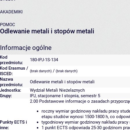
AKADEMIKI
POMOC
Odlewanie metali i stopów metali
Informacje ogólne
Kod
180-IPJ-1S-134
przedmiotu:
Kod Erasmus /
/
(brak danych)
(brak danych)
ISCED:
Nazwa
Odlewanie metali i stopów metali
przedmiotu:
Jednostka:
Wydział Metali Nieżelaznych
Grupy:
IPJ, stacjonarne I stopnia, semestr 5
2.00
Podstawowe informacje o zasadach przyporz
roczny wymiar godzinowy nakładu pracy stude
etapu studiów wynosi 1500-1800 h, co odpow
Punkty ECTS i
tygodniowy wymiar godzinowy nakładu pracy 
inne:
1 punkt ECTS odpowiada 25-30 godzinom pracy