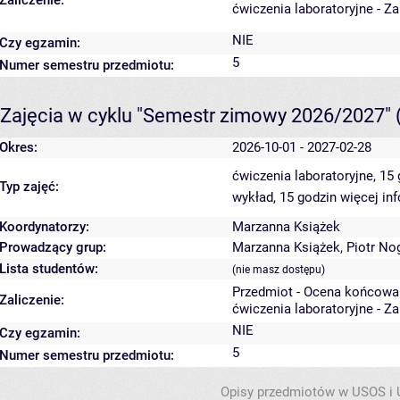
Zaliczenie:
ćwiczenia laboratoryjne - Z
NIE
Czy egzamin:
5
Numer semestru przedmiotu:
Zajęcia w cyklu "Semestr zimowy 2026/2027"
Okres:
2026-10-01 - 2027-02-28
ćwiczenia laboratoryjne, 15
Typ zajęć:
wykład, 15 godzin
więcej in
Koordynatorzy:
Marzanna Książek
Prowadzący grup:
Marzanna Książek
,
Piotr No
Lista studentów:
(nie masz dostępu)
Przedmiot - Ocena końcowa
Zaliczenie:
ćwiczenia laboratoryjne - Z
NIE
Czy egzamin:
5
Numer semestru przedmiotu:
Opisy przedmiotów w USOS i