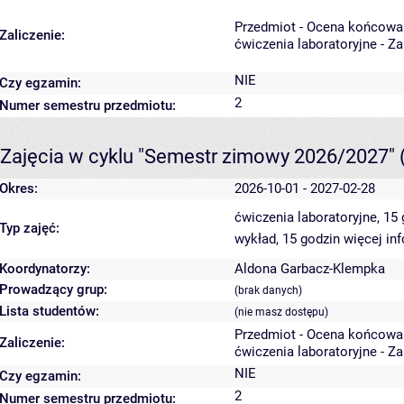
Przedmiot - Ocena końcowa
Zaliczenie:
ćwiczenia laboratoryjne - Z
NIE
Czy egzamin:
2
Numer semestru przedmiotu:
Zajęcia w cyklu "Semestr zimowy 2026/2027"
Okres:
2026-10-01 - 2027-02-28
ćwiczenia laboratoryjne, 15
Typ zajęć:
wykład, 15 godzin
więcej in
Koordynatorzy:
Aldona Garbacz-Klempka
Prowadzący grup:
(brak danych)
Lista studentów:
(nie masz dostępu)
Przedmiot - Ocena końcowa
Zaliczenie:
ćwiczenia laboratoryjne - Z
NIE
Czy egzamin:
2
Numer semestru przedmiotu: