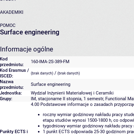
AKADEMIKI
POMOC
Surface engineering
Informacje ogólne
Kod
160-IMA-2S-389-FM
przedmiotu:
Kod Erasmus /
/
(brak danych)
(brak danych)
ISCED:
Nazwa
Surface engineering
przedmiotu:
Jednostka:
Wydział Inżynierii Materiałowej i Ceramiki
Grupy:
IM, stacjonarne II stopnia, 1 semestr, Functional Ma
4.00
Podstawowe informacje o zasadach przyporz
roczny wymiar godzinowy nakładu pracy stude
etapu studiów wynosi 1500-1800 h, co odpow
tygodniowy wymiar godzinowy nakładu pracy 
Punkty ECTS i
1 punkt ECTS odpowiada 25-30 godzinom pracy