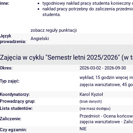
inne:
tygodniowy nakład pracy studenta konieczny 
nakład pracy potrzebny do zaliczenia przedm
studenta.
zobacz reguły punktacji
Język
Angielski
prowadzenia:
Zajęcia w cyklu "Semestr letni 2025/2026"
(w t
Okres:
2026-03-02 - 2026-09-30
wykład, 15 godzin
więcej i
Typ zajęć:
zajęcia warsztatowe, 45 g
Koordynatorzy:
Karol Kyzioł
Prowadzący grup:
(brak danych)
Lista studentów:
(nie masz dostępu)
Przedmiot - Ocena końcow
Zaliczenie:
zajęcia warsztatowe - Zali
NIE
Czy egzamin: