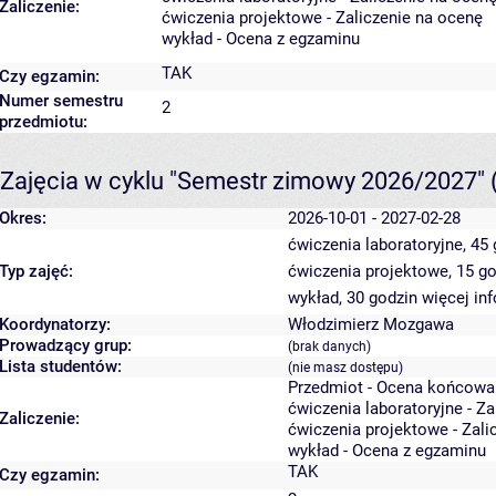
Zaliczenie:
ćwiczenia projektowe - Zaliczenie na ocenę
wykład - Ocena z egzaminu
TAK
Czy egzamin:
Numer semestru
2
przedmiotu:
Zajęcia w cyklu "Semestr zimowy 2026/2027"
Okres:
2026-10-01 - 2027-02-28
ćwiczenia laboratoryjne, 45
Typ zajęć:
ćwiczenia projektowe, 15 g
wykład, 30 godzin
więcej in
Koordynatorzy:
Włodzimierz Mozgawa
Prowadzący grup:
(brak danych)
Lista studentów:
(nie masz dostępu)
Przedmiot - Ocena końcowa
ćwiczenia laboratoryjne - Z
Zaliczenie:
ćwiczenia projektowe - Zali
wykład - Ocena z egzaminu
TAK
Czy egzamin: