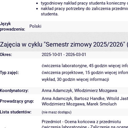
tygodniowy nakład pracy studenta konieczny 
nakład pracy potrzebny do zaliczenia przedm
studenta.
Język
Polski
prowadzenia:
Zajęcia w cyklu "Semestr zimowy 2025/2026"
Okres:
2025-10-01 - 2026-03-01
ćwiczenia laboratoryjne, 45 godzin
więcej inf
Typ zajęć:
ćwiczenia projektowe, 15 godzin
więcej infor
wykład, 30 godzin
więcej informacji
Koordynatorzy:
Anna Adamczyk
,
Włodzimierz Mozgawa
Anna Adamczyk
,
Bartosz Handke
,
Witold Jas
Prowadzący grup:
Włodzimierz Mozgawa
,
Marek Smoluch
Lista studentów:
(nie masz dostępu)
Przedmiot - Ocena końcowa z przedmiotu
ćwiczenia laboratoryjne - Zaliczenie na ocen