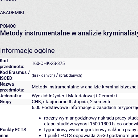
AKADEMIKI
POMOC
Metody instrumentalne w analizie kryminalisty
Informacje ogólne
Kod
160-CHK-2S-375
przedmiotu:
Kod Erasmus /
/
(brak danych)
(brak danych)
ISCED:
Nazwa
Metody instrumentalne w analizie kryminalistycznej 
przedmiotu:
Jednostka:
Wydział Inżynierii Materiałowej i Ceramiki
Grupy:
CHK, stacjonarne II stopnia, 2 semestr
6.00
Podstawowe informacje o zasadach przyporz
roczny wymiar godzinowy nakładu pracy stude
etapu studiów wynosi 1500-1800 h, co odpow
Punkty ECTS i
tygodniowy wymiar godzinowy nakładu pracy 
inne:
1 punkt ECTS odpowiada 25-30 godzinom pracy