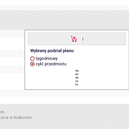
Wybrany podział planu:
tygodniowy
cykl przedmiotu
PN
WT
ŚR
CZ
PT
im.
szica w Krakowie.