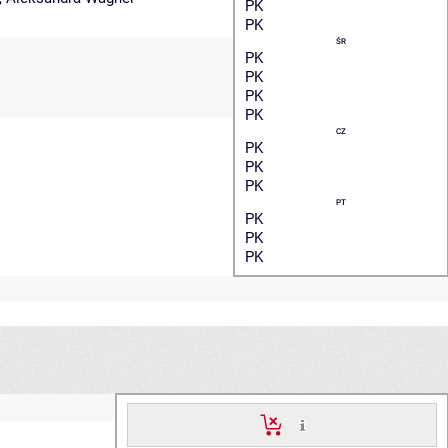
PK
PK
ŚR
PK
PK
PK
PK
CZ
PK
PK
PK
PT
PK
PK
PK