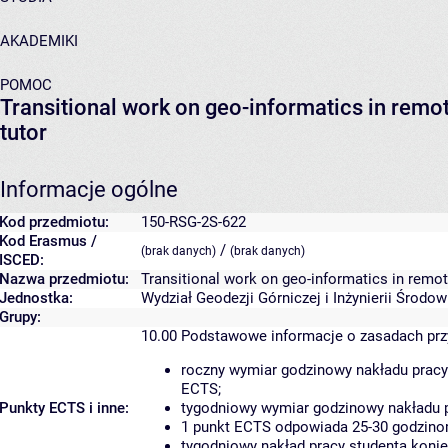
AKADEMIKI
POMOC
Transitional work on geo-informatics in remot
tutor
Informacje ogólne
Kod przedmiotu:
150-RSG-2S-622
Kod Erasmus /
/
(brak danych)
(brak danych)
ISCED:
Nazwa przedmiotu:
Transitional work on geo-informatics in remote
Jednostka:
Wydział Geodezji Górniczej i Inżynierii Środo
Grupy:
10.00
Podstawowe informacje o zasadach pr
roczny wymiar godzinowy nakładu pracy
ECTS;
Punkty ECTS i inne:
tygodniowy wymiar godzinowy nakładu p
1 punkt ECTS odpowiada 25-30 godzinom
tygodniowy nakład pracy studenta konie