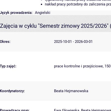
nakład pracy potrzebny do zaliczenia p
Język prowadzenia:
Angielski
Zajęcia w cyklu "Semestr zimowy 2025/2026"
Okres:
2025-10-01 - 2026-03-01
Typ zajęć:
prace kontrolne i przejściowe, 15
Koordynatorzy:
Beata Hejmanowska
Prowadzący grup:
Ewa Głowienka
,
Beata Hejmanow