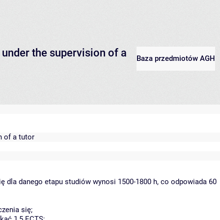
 under the supervision of a
Baza przedmiotów AGH
 of a tutor
ię dla danego etapu studiów wynosi 1500-1800 h, co odpowiada 60
zenia się;
kać 1,5 ECTS;