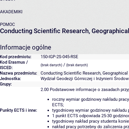
AKADEMIKI
POMOC
Conducting Scientific Research, Geographic
Informacje ogólne
Kod przedmiotu:
150-IGP-2S-045-RSE
Kod Erasmus /
/
(brak danych)
(brak danych)
ISCED:
Nazwa przedmiotu:
Conducting Scientific Research, Geographica
Jednostka:
Wydział Geodezji Górniczej i Inżynierii Środo
Grupy:
2.00
Podstawowe informacje o zasadach prz
roczny wymiar godzinowy nakładu pracy
ECTS;
Punkty ECTS i inne:
tygodniowy wymiar godzinowy nakładu p
1 punkt ECTS odpowiada 25-30 godzinom
tygodniowy nakład pracy studenta konie
nakład pracy potrzebny do zaliczenia p