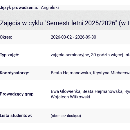
Język prowadzenia:
Angielski
Zajęcia w cyklu "Semestr letni 2025/2026"
(w t
Okres:
2026-03-02 - 2026-09-30
Typ zajęć:
zajęcia seminaryjne, 30 godzin
więcej in
Koordynatorzy:
Beata Hejmanowska
,
Krystyna Michałow
Ewa Głowienka
,
Beata Hejmanowska
,
Ry
Prowadzący grup:
Wojciech Witkowski
Lista studentów:
(nie masz dostępu)