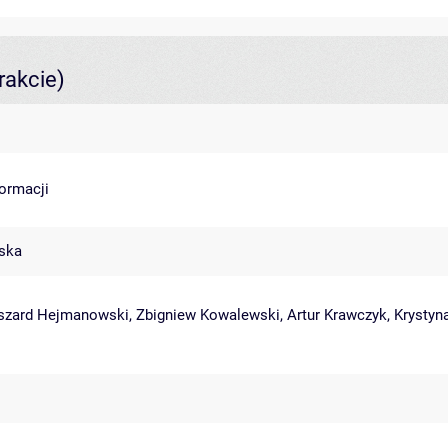
rakcie)
formacji
ska
szard Hejmanowski
,
Zbigniew Kowalewski
,
Artur Krawczyk
,
Krystyn