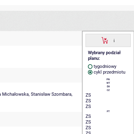
Wybrany podział
planu:
tygodniowy
cykl przedmiotu
PN
WT
ŚR
CZ
a Michałowska
,
Stanisław Szombara
,
ZS
ZS
ZS
PT
ZS
ZS
ZS
ZS