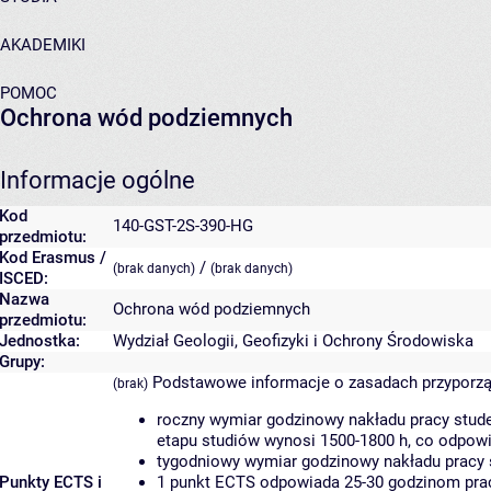
AKADEMIKI
POMOC
Ochrona wód podziemnych
Informacje ogólne
Kod
140-GST-2S-390-HG
przedmiotu:
Kod Erasmus /
/
(brak danych)
(brak danych)
ISCED:
Nazwa
Ochrona wód podziemnych
przedmiotu:
Jednostka:
Wydział Geologii, Geofizyki i Ochrony Środowiska
Grupy:
Podstawowe informacje o zasadach przyporz
(brak)
roczny wymiar godzinowy nakładu pracy stude
etapu studiów wynosi 1500-1800 h, co odpow
tygodniowy wymiar godzinowy nakładu pracy 
Punkty ECTS i
1 punkt ECTS odpowiada 25-30 godzinom pracy