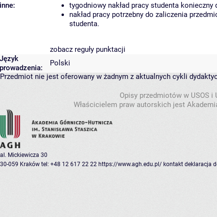
inne:
tygodniowy nakład pracy studenta konieczny 
nakład pracy potrzebny do zaliczenia przedm
studenta.
zobacz reguły punktacji
Język
Polski
prowadzenia:
Przedmiot nie jest oferowany w żadnym z aktualnych cykli dydakty
Opisy przedmiotów w USOS i
Właścicielem praw autorskich jest Akademia
al. Mickiewicza 30
30-059 Kraków
tel: +48 12 617 22 22
https://www.agh.edu.pl/
kontakt
deklaracja 