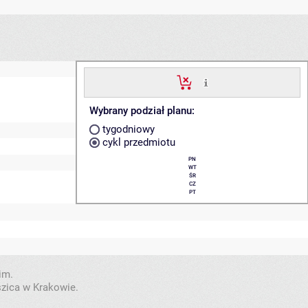
Wybrany podział planu:
tygodniowy
cykl przedmiotu
PN
WT
ŚR
CZ
PT
im.
szica w Krakowie.