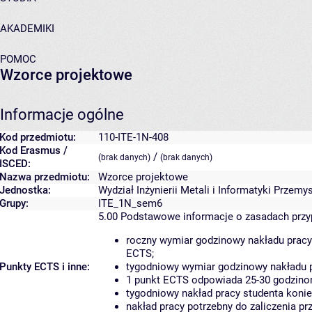
AKADEMIKI
POMOC
Wzorce projektowe
Informacje ogólne
Kod przedmiotu:
110-ITE-1N-408
Kod Erasmus /
/
(brak danych)
(brak danych)
ISCED:
Nazwa przedmiotu:
Wzorce projektowe
Jednostka:
Wydział Inżynierii Metali i Informatyki Przemy
Grupy:
ITE_1N_sem6
5.00
Podstawowe informacje o zasadach prz
roczny wymiar godzinowy nakładu pracy
ECTS;
Punkty ECTS i inne:
tygodniowy wymiar godzinowy nakładu p
1 punkt ECTS odpowiada 25-30 godzinom
tygodniowy nakład pracy studenta konie
nakład pracy potrzebny do zaliczenia p