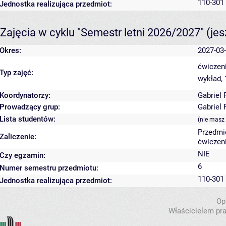
110-301
Jednostka realizująca przedmiot:
Zajęcia w cyklu "Semestr letni 2026/2027"
(je
Okres:
2027-03-
ćwiczeni
Typ zajęć:
wykład,
Koordynatorzy:
Gabriel 
Prowadzący grup:
Gabriel 
Lista studentów:
(nie masz
Przedmi
Zaliczenie:
ćwiczeni
NIE
Czy egzamin:
6
Numer semestru przedmiotu:
110-301
Jednostka realizująca przedmiot:
Op
Właścicielem pra