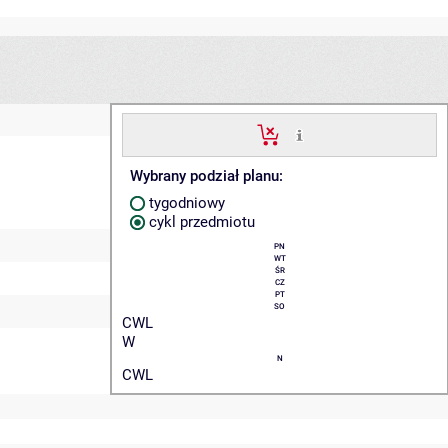
Wybrany podział planu:
tygodniowy
cykl przedmiotu
PN
WT
ŚR
CZ
PT
SO
CWL
W
N
CWL