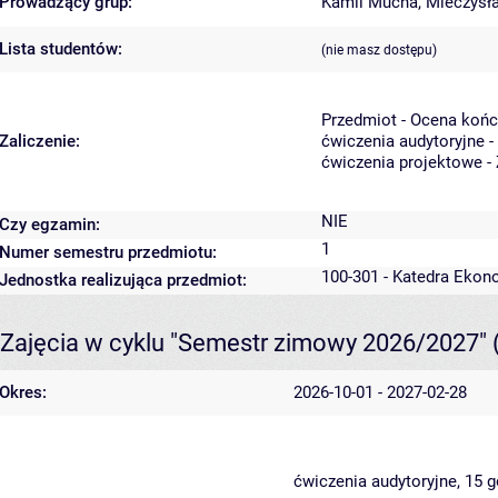
Prowadzący grup:
Kamil Mucha
,
Mieczysł
Lista studentów:
(nie masz dostępu)
Przedmiot - Ocena koń
Zaliczenie:
ćwiczenia audytoryjne -
ćwiczenia projektowe - 
NIE
Czy egzamin:
1
Numer semestru przedmiotu:
100-301 - Katedra Ekon
Jednostka realizująca przedmiot:
Zajęcia w cyklu "Semestr zimowy 2026/2027"
Okres:
2026-10-01 - 2027-02-28
ćwiczenia audytoryjne, 15 