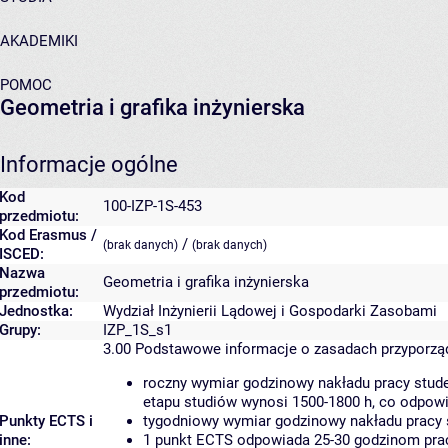
AKADEMIKI
POMOC
Geometria i grafika inżynierska
Informacje ogólne
Kod
100-IZP-1S-453
przedmiotu:
Kod Erasmus /
/
(brak danych)
(brak danych)
ISCED:
Nazwa
Geometria i grafika inżynierska
przedmiotu:
Jednostka:
Wydział Inżynierii Lądowej i Gospodarki Zasobami
Grupy:
IZP_1S_s1
3.00
Podstawowe informacje o zasadach przyporz
roczny wymiar godzinowy nakładu pracy stude
etapu studiów wynosi 1500-1800 h, co odpow
Punkty ECTS i
tygodniowy wymiar godzinowy nakładu pracy 
inne:
1 punkt ECTS odpowiada 25-30 godzinom pracy