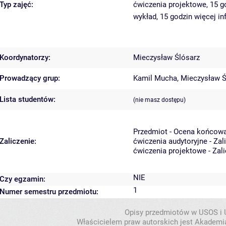
Typ zajęć:
ćwiczenia projektowe, 15 
wykład, 15 godzin
więcej in
Koordynatorzy:
Mieczysław Ślósarz
Prowadzący grup:
Kamil Mucha
,
Mieczysław Ś
Lista studentów:
(nie masz dostępu)
Przedmiot - Ocena końcowa
Zaliczenie:
ćwiczenia audytoryjne - Zal
ćwiczenia projektowe - Zal
NIE
Czy egzamin:
1
Numer semestru przedmiotu:
Opisy przedmiotów w USOS i
Właścicielem praw autorskich jest Akademia