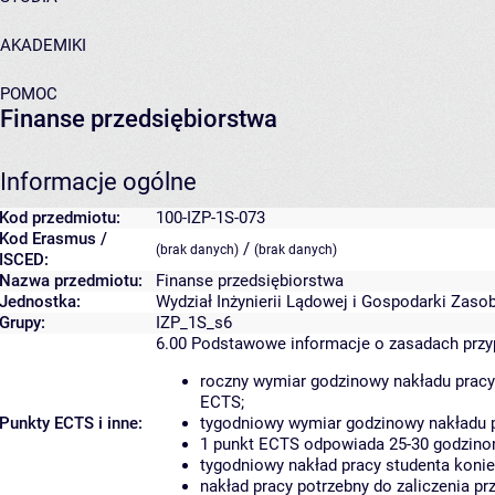
AKADEMIKI
POMOC
Finanse przedsiębiorstwa
Informacje ogólne
Kod przedmiotu:
100-IZP-1S-073
Kod Erasmus /
/
(brak danych)
(brak danych)
ISCED:
Nazwa przedmiotu:
Finanse przedsiębiorstwa
Jednostka:
Wydział Inżynierii Lądowej i Gospodarki Zaso
Grupy:
IZP_1S_s6
6.00
Podstawowe informacje o zasadach prz
roczny wymiar godzinowy nakładu pracy
ECTS;
Punkty ECTS i inne:
tygodniowy wymiar godzinowy nakładu p
1 punkt ECTS odpowiada 25-30 godzinom
tygodniowy nakład pracy studenta konie
nakład pracy potrzebny do zaliczenia p