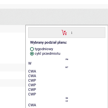
Wybrany podział planu:
tygodniowy
cykl przedmiotu
PN
W
WT
CWA
CWA
CWP
CWP
CWP
CWP
ŚR
CZ
CWA