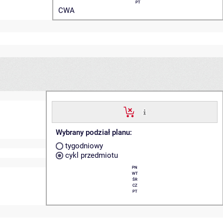
PT
CWA
Wybrany podział planu:
tygodniowy
cykl przedmiotu
PN
WT
ŚR
CZ
PT