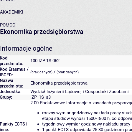
AKADEMIKI
POMOC
Ekonomika przedsiębiorstwa
Informacje ogólne
Kod
100-IZP-1S-062
przedmiotu:
Kod Erasmus /
/
(brak danych)
(brak danych)
ISCED:
Nazwa
Ekonomika przedsiębiorstwa
przedmiotu:
Jednostka:
Wydział Inżynierii Lądowej i Gospodarki Zasobami
Grupy:
IZP_1S_s3
2.00
Podstawowe informacje o zasadach przyporz
roczny wymiar godzinowy nakładu pracy stude
etapu studiów wynosi 1500-1800 h, co odpow
Punkty ECTS i
tygodniowy wymiar godzinowy nakładu pracy 
inne:
1 punkt ECTS odpowiada 25-30 godzinom pracy