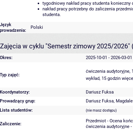
tygodniowy nakład pracy studenta konieczny 
nakład pracy potrzebny do zaliczenia przedm
studenta.
Język
Polski
prowadzenia:
Zajęcia w cyklu "Semestr zimowy 2025/2026"
Okres:
2025-10-01 - 2026-03-01
ćwiczenia audytoryjne,
Typ zajęć:
wykład, 15 godzin
więce
Koordynatorzy:
Dariusz Fuksa
Prowadzący grup:
Dariusz Fuksa
,
Magdale
Lista studentów:
(nie masz dostępu)
Przedmiot - Ocena koń
Zaliczenie:
ćwiczenia audytoryjne -