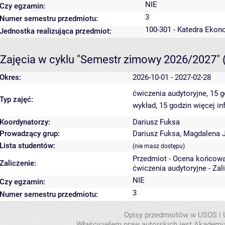
NIE
Czy egzamin:
3
Numer semestru przedmiotu:
100-301 - Katedra Ekon
Jednostka realizująca przedmiot:
Zajęcia w cyklu "Semestr zimowy 2026/2027"
Okres:
2026-10-01 - 2027-02-28
ćwiczenia audytoryjne, 15 
Typ zajęć:
wykład, 15 godzin
więcej in
Koordynatorzy:
Dariusz Fuksa
Prowadzący grup:
Dariusz Fuksa
,
Magdalena 
Lista studentów:
(nie masz dostępu)
Przedmiot - Ocena końcowa
Zaliczenie:
ćwiczenia audytoryjne - Zal
NIE
Czy egzamin:
3
Numer semestru przedmiotu:
Opisy przedmiotów w USOS i
Właścicielem praw autorskich jest Akademia