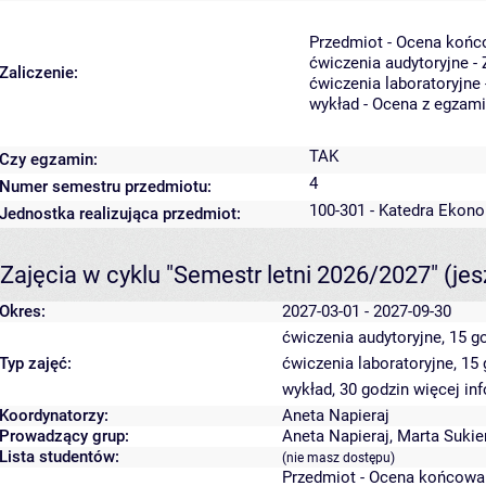
Przedmiot - Ocena końc
ćwiczenia audytoryjne - 
Zaliczenie:
ćwiczenia laboratoryjne 
wykład - Ocena z egzam
TAK
Czy egzamin:
4
Numer semestru przedmiotu:
100-301 - Katedra Ekono
Jednostka realizująca przedmiot:
Zajęcia w cyklu "Semestr letni 2026/2027"
(je
Okres:
2027-03-01 - 2027-09-30
ćwiczenia audytoryjne, 15 g
Typ zajęć:
ćwiczenia laboratoryjne, 15
wykład, 30 godzin
więcej in
Koordynatorzy:
Aneta Napieraj
Prowadzący grup:
Aneta Napieraj
,
Marta Sukie
Lista studentów:
(nie masz dostępu)
Przedmiot - Ocena końcowa