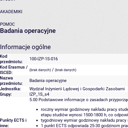
AKADEMIKI
POMOC
Badania operacyjne
Informacje ogólne
Kod
100-IZP-1S-016
przedmiotu:
Kod Erasmus /
/
(brak danych)
(brak danych)
ISCED:
Nazwa
Badania operacyjne
przedmiotu:
Jednostka:
Wydział Inżynierii Lądowej i Gospodarki Zasobami
Grupy:
IZP_1S_s4
5.00
Podstawowe informacje o zasadach przyporz
roczny wymiar godzinowy nakładu pracy stude
etapu studiów wynosi 1500-1800 h, co odpow
Punkty ECTS i
tygodniowy wymiar godzinowy nakładu pracy 
inne:
1 punkt ECTS odpowiada 25-30 godzinom pracy