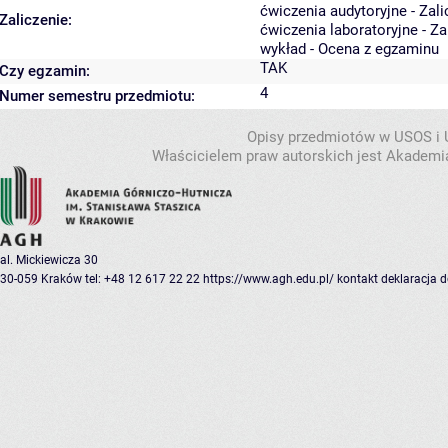
ćwiczenia audytoryjne - Zal
Zaliczenie:
ćwiczenia laboratoryjne - Z
wykład - Ocena z egzaminu
TAK
Czy egzamin:
4
Numer semestru przedmiotu:
Opisy przedmiotów w USOS i
Właścicielem praw autorskich jest Akademia
al. Mickiewicza 30
30-059 Kraków
tel: +48 12 617 22 22
https://www.agh.edu.pl/
kontakt
deklaracja 