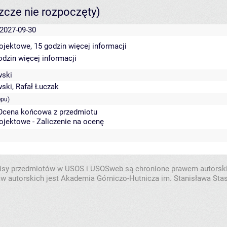
szcze nie rozpoczęty)
 2027-09-30
rojektowe, 15 godzin
więcej informacji
godzin
więcej informacji
wski
wski
,
Rafał Łuczak
ępu)
 Ocena końcowa z przedmiotu
ojektowe - Zaliczenie na ocenę
isy przedmiotów w USOS i USOSweb są chronione prawem autorsk
w autorskich jest Akademia Górniczo-Hutnicza im. Stanisława Sta