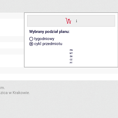
Wybrany podział planu:
tygodniowy
cykl przedmiotu
PN
WT
ŚR
CZ
PT
im.
szica w Krakowie.