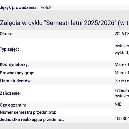
Język prowadzenia:
Polski
Zajęcia w cyklu "Semestr letni 2025/2026"
(w t
Okres:
2026-03
ćwiczen
Typ zajęć:
wykład,
Koordynatorzy:
Marek 
Prowadzący grup:
Marek 
Lista studentów:
(nie mas
Przedm
Zaliczenie:
ćwiczen
NIE
Czy egzamin:
1
Numer semestru przedmiotu:
100-304
Jednostka realizująca przedmiot: