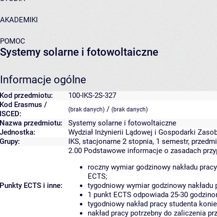
AKADEMIKI
POMOC
Systemy solarne i fotowoltaiczne
Informacje ogólne
Kod przedmiotu:
100-IKS-2S-327
Kod Erasmus /
/
(brak danych)
(brak danych)
ISCED:
Nazwa przedmiotu:
Systemy solarne i fotowoltaiczne
Jednostka:
Wydział Inżynierii Lądowej i Gospodarki Zaso
Grupy:
IKS, stacjonarne 2 stopnia, 1 semestr, przedm
2.00
Podstawowe informacje o zasadach prz
roczny wymiar godzinowy nakładu pracy
ECTS;
Punkty ECTS i inne:
tygodniowy wymiar godzinowy nakładu p
1 punkt ECTS odpowiada 25-30 godzinom
tygodniowy nakład pracy studenta konie
nakład pracy potrzebny do zaliczenia p