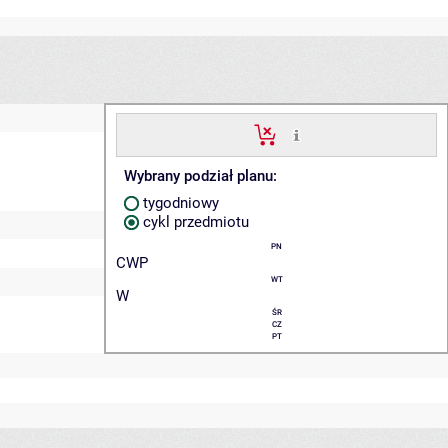
Wybrany podział planu:
tygodniowy
cykl przedmiotu
PN
CWP
WT
W
ŚR
CZ
PT