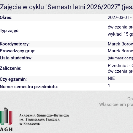
Zajęcia w cyklu "Semestr letni 2026/2027"
(je
Okres:
2027-03-01 -
ćwiczenia p
Typ zajęć:
wykład, 15 
Koordynatorzy:
Marek Boro
Prowadzący grup:
Marek Boro
Lista studentów:
(nie masz dost
Przedmiot -
Zaliczenie:
ćwiczenia pr
NIE
Czy egzamin:
1
Numer semestru przedmiotu:
Op
Właścicielem pra