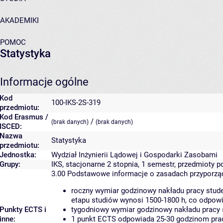
AKADEMIKI
POMOC
Statystyka
Informacje ogólne
Kod
100-IKS-2S-319
przedmiotu:
Kod Erasmus /
/
(brak danych)
(brak danych)
ISCED:
Nazwa
Statystyka
przedmiotu:
Jednostka:
Wydział Inżynierii Lądowej i Gospodarki Zasobami
Grupy:
IKS, stacjonarne 2 stopnia, 1 semestr, przedmioty
3.00
Podstawowe informacje o zasadach przyporz
roczny wymiar godzinowy nakładu pracy stude
etapu studiów wynosi 1500-1800 h, co odpow
Punkty ECTS i
tygodniowy wymiar godzinowy nakładu pracy 
inne:
1 punkt ECTS odpowiada 25-30 godzinom pracy