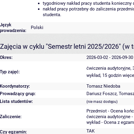
tygodniowy nakład pracy studenta konieczny 
nakład pracy potrzebny do zaliczenia przedm
studenta.
Język
Polski
prowadzenia:
Zajęcia w cyklu "Semestr letni 2025/2026"
(w t
Okres:
2026-03-02 - 2026-09-30
ćwiczenia audytoryjne,
Typ zajęć:
wykład, 15 godzin
więce
Koordynatorzy:
Tomasz Niedoba
Prowadzący grup:
Dariusz Foszcz
,
Tomasz
Lista studentów:
(nie masz dostępu)
Przedmiot - Ocena koń
Zaliczenie:
ćwiczenia audytoryjne -
wykład - Ocena z egzam
TAK
Czy egzamin: