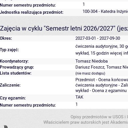
1
Numer semestru przedmiotu:
100-304 - Katedra Inżyn
Jednostka realizująca przedmiot:
Zajęcia w cyklu "Semestr letni 2026/2027"
(je
Okres:
2027-03-01 - 2027-09-30
ćwiczenia audytoryjne, 30 
Typ zajęć:
wykład, 15 godzin
więcej in
Koordynatorzy:
Tomasz Niedoba
Prowadzący grup:
Dariusz Foszcz
,
Tomasz Ni
Lista studentów:
(nie masz dostępu)
Przedmiot - Ocena końcowa
Zaliczenie:
ćwiczenia audytoryjne - Zal
wykład - Ocena z egzaminu
TAK
Czy egzamin:
1
Numer semestru przedmiotu:
Opisy przedmiotów w USOS i
Właścicielem praw autorskich jest Akademia