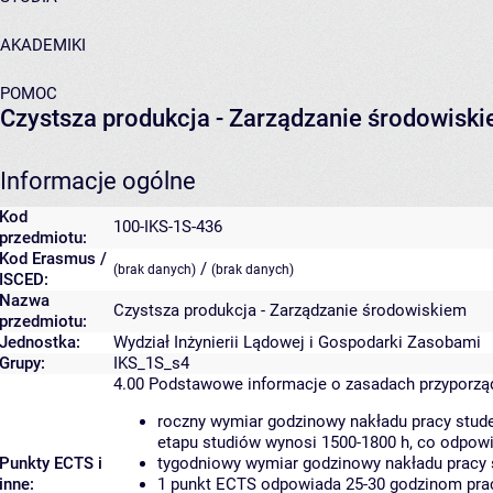
AKADEMIKI
POMOC
Czystsza produkcja - Zarządzanie środowisk
Informacje ogólne
Kod
100-IKS-1S-436
przedmiotu:
Kod Erasmus /
/
(brak danych)
(brak danych)
ISCED:
Nazwa
Czystsza produkcja - Zarządzanie środowiskiem
przedmiotu:
Jednostka:
Wydział Inżynierii Lądowej i Gospodarki Zasobami
Grupy:
IKS_1S_s4
4.00
Podstawowe informacje o zasadach przyporz
roczny wymiar godzinowy nakładu pracy stude
etapu studiów wynosi 1500-1800 h, co odpow
Punkty ECTS i
tygodniowy wymiar godzinowy nakładu pracy 
inne:
1 punkt ECTS odpowiada 25-30 godzinom pracy