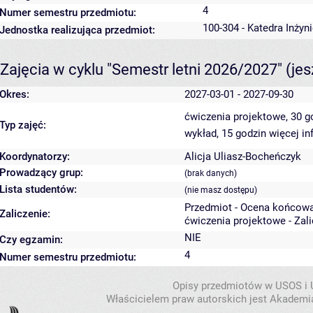
4
Numer semestru przedmiotu:
100-304 - Katedra Inżyn
Jednostka realizująca przedmiot:
Zajęcia w cyklu "Semestr letni 2026/2027"
(je
Okres:
2027-03-01 - 2027-09-30
ćwiczenia projektowe, 30 
Typ zajęć:
wykład, 15 godzin
więcej in
Koordynatorzy:
Alicja Uliasz-Bocheńczyk
Prowadzący grup:
(brak danych)
Lista studentów:
(nie masz dostępu)
Przedmiot - Ocena końcowa
Zaliczenie:
ćwiczenia projektowe - Zal
NIE
Czy egzamin:
4
Numer semestru przedmiotu:
Opisy przedmiotów w USOS i
Właścicielem praw autorskich jest Akademia