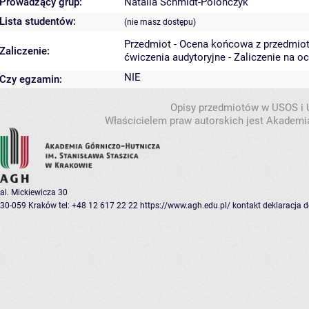
Prowadzący grup:
Natalia Schmidt-Polończyk
Lista studentów:
(nie masz dostępu)
Przedmiot - Ocena końcowa z przedmio
Zaliczenie:
ćwiczenia audytoryjne - Zaliczenie na o
NIE
Czy egzamin:
Opisy przedmiotów w USOS i
Właścicielem praw autorskich jest Akademia
al. Mickiewicza 30
30-059 Kraków
tel: +48 12 617 22 22
https://www.agh.edu.pl/
kontakt
deklaracja 