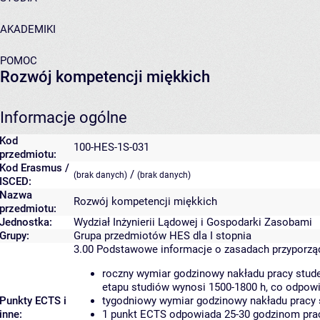
AKADEMIKI
POMOC
Rozwój kompetencji miękkich
Informacje ogólne
Kod
100-HES-1S-031
przedmiotu:
Kod Erasmus /
/
(brak danych)
(brak danych)
ISCED:
Nazwa
Rozwój kompetencji miękkich
przedmiotu:
Jednostka:
Wydział Inżynierii Lądowej i Gospodarki Zasobami
Grupy:
Grupa przedmiotów HES dla I stopnia
3.00
Podstawowe informacje o zasadach przyporz
roczny wymiar godzinowy nakładu pracy stude
etapu studiów wynosi 1500-1800 h, co odpow
Punkty ECTS i
tygodniowy wymiar godzinowy nakładu pracy 
inne:
1 punkt ECTS odpowiada 25-30 godzinom pracy