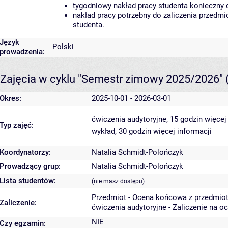
tygodniowy nakład pracy studenta konieczny 
nakład pracy potrzebny do zaliczenia przedm
studenta.
Język
Polski
prowadzenia:
Zajęcia w cyklu "Semestr zimowy 2025/2026"
Okres:
2025-10-01 - 2026-03-01
ćwiczenia audytoryjne, 15 godzin
więcej
Typ zajęć:
wykład, 30 godzin
więcej informacji
Koordynatorzy:
Natalia Schmidt-Polończyk
Prowadzący grup:
Natalia Schmidt-Polończyk
Lista studentów:
(nie masz dostępu)
Przedmiot - Ocena końcowa z przedmio
Zaliczenie:
ćwiczenia audytoryjne - Zaliczenie na o
NIE
Czy egzamin: