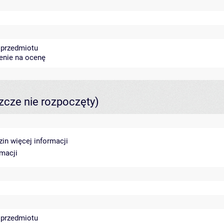
 przedmiotu
zenie na ocenę
szcze nie rozpoczęty)
dzin
więcej informacji
rmacji
 przedmiotu