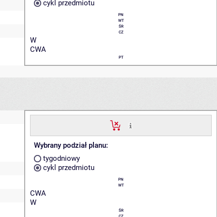
cykl przedmiotu
PN
WT
ŚR
CZ
W
CWA
PT
Wybrany podział planu:
tygodniowy
cykl przedmiotu
PN
WT
CWA
W
ŚR
CZ