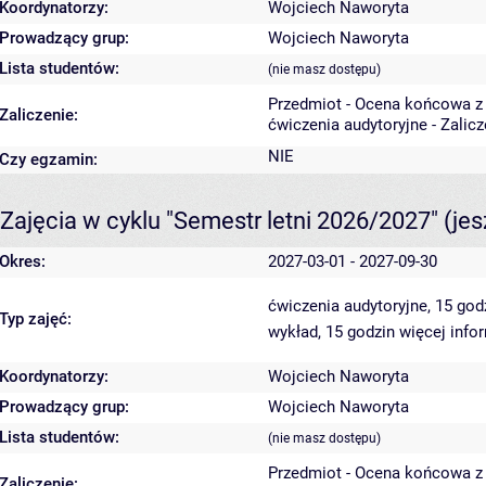
Koordynatorzy:
Wojciech Naworyta
Prowadzący grup:
Wojciech Naworyta
Lista studentów:
(nie masz dostępu)
Przedmiot - Ocena końcowa z
Zaliczenie:
ćwiczenia audytoryjne - Zalic
NIE
Czy egzamin:
Zajęcia w cyklu "Semestr letni 2026/2027"
(je
Okres:
2027-03-01 - 2027-09-30
ćwiczenia audytoryjne, 15 go
Typ zajęć:
wykład, 15 godzin
więcej info
Koordynatorzy:
Wojciech Naworyta
Prowadzący grup:
Wojciech Naworyta
Lista studentów:
(nie masz dostępu)
Przedmiot - Ocena końcowa z
Zaliczenie: