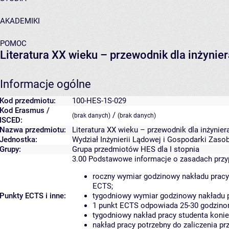
AKADEMIKI
POMOC
Literatura XX wieku – przewodnik dla inżynie
Informacje ogólne
Kod przedmiotu:
100-HES-1S-029
Kod Erasmus /
/
(brak danych)
(brak danych)
ISCED:
Nazwa przedmiotu:
Literatura XX wieku – przewodnik dla inżynier
Jednostka:
Wydział Inżynierii Lądowej i Gospodarki Zaso
Grupy:
Grupa przedmiotów HES dla I stopnia
3.00
Podstawowe informacje o zasadach prz
roczny wymiar godzinowy nakładu pracy
ECTS;
Punkty ECTS i inne:
tygodniowy wymiar godzinowy nakładu p
1 punkt ECTS odpowiada 25-30 godzinom
tygodniowy nakład pracy studenta konie
nakład pracy potrzebny do zaliczenia p