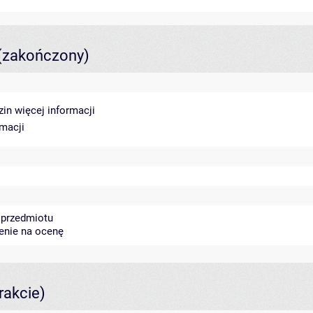
(zakończony)
dzin
więcej informacji
rmacji
 przedmiotu
zenie na ocenę
rakcie)