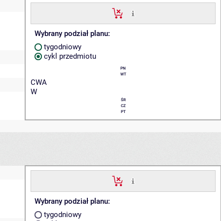
Wybrany podział planu:
tygodniowy
cykl przedmiotu
PN
WT
CWA
W
ŚR
CZ
PT
Wybrany podział planu:
tygodniowy