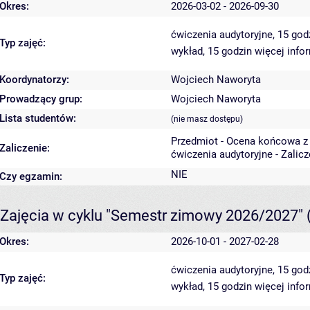
Okres:
2026-03-02 - 2026-09-30
ćwiczenia audytoryjne, 15 go
Typ zajęć:
wykład, 15 godzin
więcej info
Koordynatorzy:
Wojciech Naworyta
Prowadzący grup:
Wojciech Naworyta
Lista studentów:
(nie masz dostępu)
Przedmiot - Ocena końcowa z
Zaliczenie:
ćwiczenia audytoryjne - Zalic
NIE
Czy egzamin:
Zajęcia w cyklu "Semestr zimowy 2026/2027"
Okres:
2026-10-01 - 2027-02-28
ćwiczenia audytoryjne, 15 go
Typ zajęć:
wykład, 15 godzin
więcej info