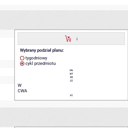
Wybrany podział planu:
tygodniowy
cykl przedmiotu
PN
WT
ŚR
CZ
W
CWA
PT