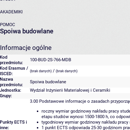
AKADEMIKI
POMOC
Spoiwa budowlane
Informacje ogólne
Kod
100-BUD-2S-766-MDB
przedmiotu:
Kod Erasmus /
/
(brak danych)
(brak danych)
ISCED:
Nazwa
Spoiwa budowlane
przedmiotu:
Jednostka:
Wydział Inżynierii Materiałowej i Ceramiki
Grupy:
3.00
Podstawowe informacje o zasadach przyporz
roczny wymiar godzinowy nakładu pracy stude
etapu studiów wynosi 1500-1800 h, co odpow
Punkty ECTS i
tygodniowy wymiar godzinowy nakładu pracy 
inne:
1 punkt ECTS odpowiada 25-30 godzinom pracy