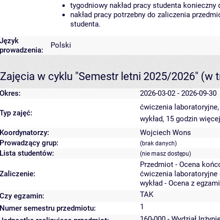
tygodniowy nakład pracy studenta konieczny 
nakład pracy potrzebny do zaliczenia przedm
studenta.
Język
Polski
prowadzenia:
Zajęcia w cyklu "Semestr letni 2025/2026"
(w t
Okres:
2026-03-02 - 2026-09-30
ćwiczenia laboratoryjne
Typ zajęć:
wykład, 15 godzin
więcej
Koordynatorzy:
Wojciech Wons
Prowadzący grup:
(brak danych)
Lista studentów:
(nie masz dostępu)
Przedmiot - Ocena końc
Zaliczenie:
ćwiczenia laboratoryjne 
wykład - Ocena z egzam
TAK
Czy egzamin:
1
Numer semestru przedmiotu:
160-000 - Wydział Inżyni