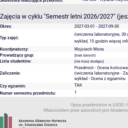
Jednostka realizująca przedmiot:
Zajęcia w cyklu "Semestr letni 2026/2027"
(je
Okres:
2027-03-01 - 2027-09-30
ćwiczenia laboratoryjne, 30
Typ zajęć:
wykład, 15 godzin
więcej in
Koordynatorzy:
Wojciech Wons
Prowadzący grup:
(brak danych)
Lista studentów:
(nie masz dostępu)
Przedmiot - Ocena końcowa
Zaliczenie:
ćwiczenia laboratoryjne - Z
wykład - Ocena z egzaminu
TAK
Czy egzamin:
1
Numer semestru przedmiotu:
Opisy przedmiotów w USOS i
Właścicielem praw autorskich jest Akademia