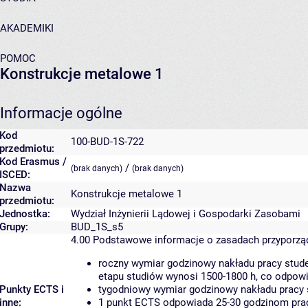
AKADEMIKI
POMOC
Konstrukcje metalowe 1
Informacje ogólne
Kod
100-BUD-1S-722
przedmiotu:
Kod Erasmus /
/
(brak danych)
(brak danych)
ISCED:
Nazwa
Konstrukcje metalowe 1
przedmiotu:
Jednostka:
Wydział Inżynierii Lądowej i Gospodarki Zasobami
Grupy:
BUD_1S_s5
4.00
Podstawowe informacje o zasadach przyporz
roczny wymiar godzinowy nakładu pracy stude
etapu studiów wynosi 1500-1800 h, co odpow
Punkty ECTS i
tygodniowy wymiar godzinowy nakładu pracy 
inne:
1 punkt ECTS odpowiada 25-30 godzinom pracy