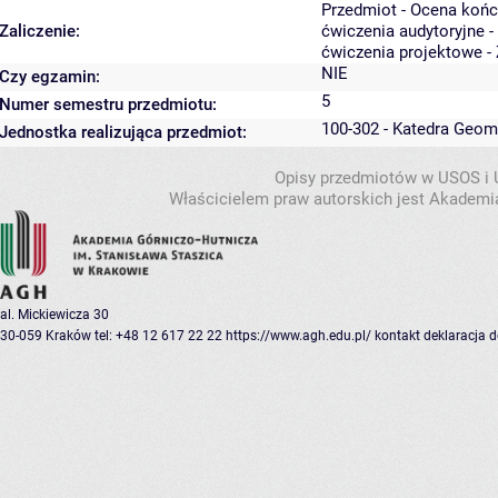
Przedmiot - Ocena koń
Zaliczenie:
ćwiczenia audytoryjne -
ćwiczenia projektowe - 
NIE
Czy egzamin:
5
Numer semestru przedmiotu:
100-302 - Katedra Geom
Jednostka realizująca przedmiot:
Opisy przedmiotów w USOS i
Właścicielem praw autorskich jest Akademia
al. Mickiewicza 30
30-059 Kraków
tel: +48 12 617 22 22
https://www.agh.edu.pl/
kontakt
deklaracja 