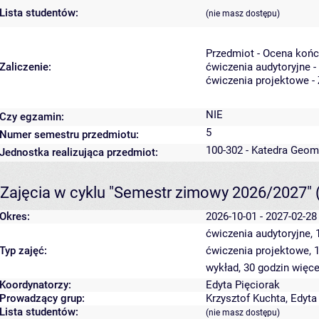
Lista studentów:
(nie masz dostępu)
Przedmiot - Ocena koń
Zaliczenie:
ćwiczenia audytoryjne -
ćwiczenia projektowe - 
NIE
Czy egzamin:
5
Numer semestru przedmiotu:
100-302 - Katedra Geom
Jednostka realizująca przedmiot:
Zajęcia w cyklu "Semestr zimowy 2026/2027"
Okres:
2026-10-01 - 2027-02-28
ćwiczenia audytoryjne,
Typ zajęć:
ćwiczenia projektowe, 
wykład, 30 godzin
więce
Koordynatorzy:
Edyta Pięciorak
Prowadzący grup:
Krzysztof Kuchta
,
Edyta
Lista studentów:
(nie masz dostępu)