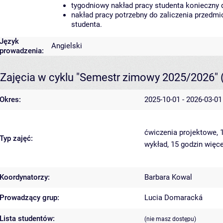
tygodniowy nakład pracy studenta konieczny 
nakład pracy potrzebny do zaliczenia przedm
studenta.
Język
Angielski
prowadzenia:
Zajęcia w cyklu "Semestr zimowy 2025/2026"
Okres:
2025-10-01 - 2026-03-01
ćwiczenia projektowe, 
Typ zajęć:
wykład, 15 godzin
więce
Koordynatorzy:
Barbara Kowal
Prowadzący grup:
Lucia Domaracká
Lista studentów:
(nie masz dostępu)