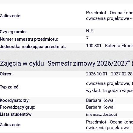
Przedmiot - Ocena koń
Zaliczenie:
ćwiczenia projektowe -
NIE
Czy egzamin:
7
Numer semestru przedmiotu:
100-301 - Katedra Ekon
Jednostka realizująca przedmiot:
Zajęcia w cyklu "Semestr zimowy 2026/2027"
Okres:
2026-10-01 - 2027-02-28
ćwiczenia projektowe, 
Typ zajęć:
wykład, 15 godzin
więce
Koordynatorzy:
Barbara Kowal
Prowadzący grup:
Barbara Kowal
Lista studentów:
(nie masz dostępu)
Przedmiot - Ocena koń
Zaliczenie:
ćwiczenia projektowe -