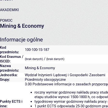
AKADEMIKI
POMOC
Mining & Economy
Informacje ogólne
Kod
100-100-1S-187
przedmiotu:
Kod Erasmus /
/
(brak danych)
(brak danych)
ISCED:
Nazwa
Mining & Economy
przedmiotu:
Jednostka:
Wydział Inżynierii Lądowej i Gospodarki Zasobami
Grupy:
Przedmioty obcojęzyczne
3.00
Podstawowe informacje o zasadach przyporz
roczny wymiar godzinowy nakładu pracy stude
etapu studiów wynosi 1500-1800 h, co odpow
Punkty ECTS i
tygodniowy wymiar godzinowy nakładu pracy 
inne:
1 punkt ECTS odpowiada 25-30 godzinom pracy