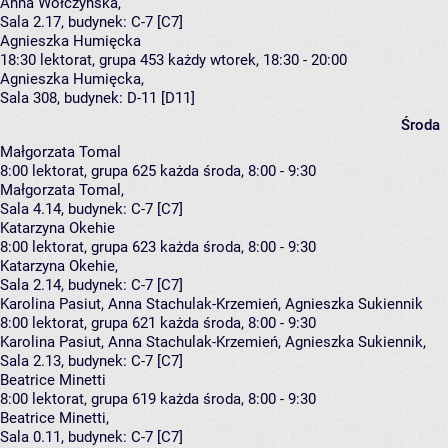
Anna Wołczyńska
,
Sala 2.17,
budynek:
C-7 [C7]
Agnieszka Humięcka
18:30
lektorat, grupa 453
każdy wtorek, 18:30 - 20:00
Agnieszka Humięcka
,
Sala 308,
budynek:
D-11 [D11]
Środa
Małgorzata Tomal
8:00
lektorat, grupa 625
każda środa, 8:00 - 9:30
Małgorzata Tomal
,
Sala 4.14,
budynek:
C-7 [C7]
Katarzyna Okehie
8:00
lektorat, grupa 623
każda środa, 8:00 - 9:30
Katarzyna Okehie
,
Sala 2.14,
budynek:
C-7 [C7]
Karolina Pasiut, Anna Stachulak-Krzemień, Agnieszka Sukiennik
8:00
lektorat, grupa 621
każda środa, 8:00 - 9:30
Karolina Pasiut
,
Anna Stachulak-Krzemień
,
Agnieszka Sukiennik
,
Sala 2.13,
budynek:
C-7 [C7]
Beatrice Minetti
8:00
lektorat, grupa 619
każda środa, 8:00 - 9:30
Beatrice Minetti
,
Sala 0.11,
budynek:
C-7 [C7]