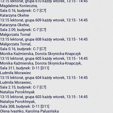
13:15
lektorat, grupa 610
każdy wtorek, 13:15 - 14:45
Magdalena Konieczna
,
Sala 0.16,
budynek:
C-7 [C7]
Katarzyna Okehie
13:15
lektorat, grupa 609
każdy wtorek, 13:15 - 14:45
Katarzyna Okehie
,
Sala 2.09,
budynek:
C-7 [C7]
Małgorzata Tomal
13:15
lektorat, grupa 608
każdy wtorek, 13:15 - 14:45
Małgorzata Tomal
,
Sala 0.16,
budynek:
C-7 [C7]
Monika Kaźmierska, Dorota Skrynicka-Knapczyk
13:15
lektorat, grupa 605
każdy wtorek, 13:15 - 14:45
Monika Kaźmierska
,
Dorota Skrynicka-Knapczyk
,
Sala 311,
budynek:
D-11 [D11]
Ludmiła Morawiec
13:15
lektorat, grupa 604
każdy wtorek, 13:15 - 14:45
Ludmiła Morawiec
,
Sala 2.15,
budynek:
C-7 [C7]
Nataliya Porokhnyak
13:15
lektorat, grupa 603
każdy wtorek, 13:15 - 14:45
Nataliya Porokhnyak
,
Sala 308,
budynek:
D-11 [D11]
Olena Ivashko, Karolina Palusińska