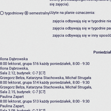
się zajęcia).
Użyte na planie oznaczenia:
tygodniowy
semestralny
zajęcia odbywają się w tygodnie ni
zajęcia odbywają się w tygodnie pa
zajęcia odbywają się w inny sposób
Poniedzia
Ilona Dąbrowska
8:00
lektorat, grupa 516
każdy poniedziałek, 8:00 - 9:30
Ilona Dąbrowska
,
Sala 2.12,
budynek:
C-7 [C7]
Grzegorz Bełza, Katarzyna Stachowska, Michał Strugała
8:00
lektorat, grupa 514
każdy poniedziałek, 8:00 - 9:30
Grzegorz Bełza
,
Katarzyna Stachowska
,
Michał Strugała
,
Sala 2.15,
budynek:
C-7 [C7]
Paulina Zapart
8:00
lektorat, grupa 513
każdy poniedziałek, 8:00 - 9:30
Paulina Zapart
,
Sala 3.09,
budynek:
C-7 [C7]