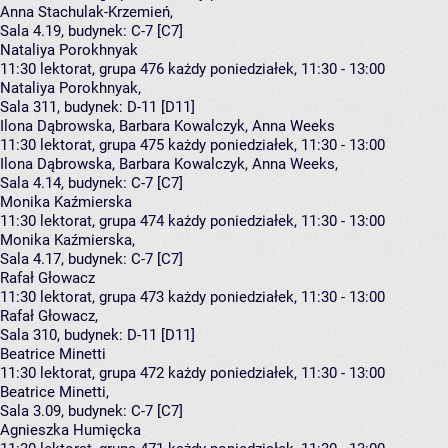
Anna Stachulak-Krzemień
,
Sala 4.19,
budynek:
C-7 [C7]
Nataliya Porokhnyak
11:30
lektorat, grupa 476
każdy poniedziałek, 11:30 - 13:00
Nataliya Porokhnyak
,
Sala 311,
budynek:
D-11 [D11]
Ilona Dąbrowska, Barbara Kowalczyk, Anna Weeks
11:30
lektorat, grupa 475
każdy poniedziałek, 11:30 - 13:00
Ilona Dąbrowska
,
Barbara Kowalczyk
,
Anna Weeks
,
Sala 4.14,
budynek:
C-7 [C7]
Monika Kaźmierska
11:30
lektorat, grupa 474
każdy poniedziałek, 11:30 - 13:00
Monika Kaźmierska
,
Sala 4.17,
budynek:
C-7 [C7]
Rafał Głowacz
11:30
lektorat, grupa 473
każdy poniedziałek, 11:30 - 13:00
Rafał Głowacz
,
Sala 310,
budynek:
D-11 [D11]
Beatrice Minetti
11:30
lektorat, grupa 472
każdy poniedziałek, 11:30 - 13:00
Beatrice Minetti
,
Sala 3.09,
budynek:
C-7 [C7]
Agnieszka Humięcka