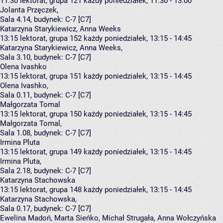
11:30
lektorat, grupa 121
każdy poniedziałek, 11:30 - 13:00
Jolanta Przęczek
,
Sala 4.14,
budynek:
C-7 [C7]
Katarzyna Starykiewicz, Anna Weeks
13:15
lektorat, grupa 152
każdy poniedziałek, 13:15 - 14:45
Katarzyna Starykiewicz
,
Anna Weeks
,
Sala 3.10,
budynek:
C-7 [C7]
Olena Ivashko
13:15
lektorat, grupa 151
każdy poniedziałek, 13:15 - 14:45
Olena Ivashko
,
Sala 0.11,
budynek:
C-7 [C7]
Małgorzata Tomal
13:15
lektorat, grupa 150
każdy poniedziałek, 13:15 - 14:45
Małgorzata Tomal
,
Sala 1.08,
budynek:
C-7 [C7]
Irmina Pluta
13:15
lektorat, grupa 149
każdy poniedziałek, 13:15 - 14:45
Irmina Pluta
,
Sala 2.18,
budynek:
C-7 [C7]
Katarzyna Stachowska
13:15
lektorat, grupa 148
każdy poniedziałek, 13:15 - 14:45
Katarzyna Stachowska
,
Sala 0.17,
budynek:
C-7 [C7]
Ewelina Madoń, Marta Sieńko, Michał Strugała, Anna Wołczyńska