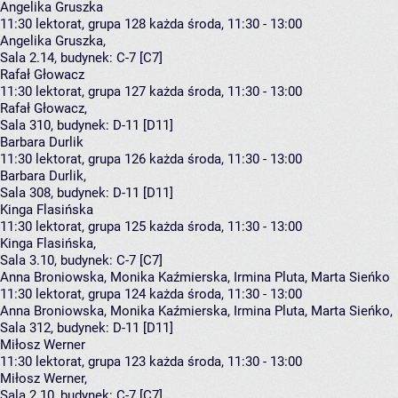
Angelika Gruszka
11:30
lektorat, grupa 128
każda środa, 11:30 - 13:00
Angelika Gruszka
,
Sala 2.14,
budynek:
C-7 [C7]
Rafał Głowacz
11:30
lektorat, grupa 127
każda środa, 11:30 - 13:00
Rafał Głowacz
,
Sala 310,
budynek:
D-11 [D11]
Barbara Durlik
11:30
lektorat, grupa 126
każda środa, 11:30 - 13:00
Barbara Durlik
,
Sala 308,
budynek:
D-11 [D11]
Kinga Flasińska
11:30
lektorat, grupa 125
każda środa, 11:30 - 13:00
Kinga Flasińska
,
Sala 3.10,
budynek:
C-7 [C7]
Anna Broniowska, Monika Kaźmierska, Irmina Pluta, Marta Sieńko
11:30
lektorat, grupa 124
każda środa, 11:30 - 13:00
Anna Broniowska
,
Monika Kaźmierska
,
Irmina Pluta
,
Marta Sieńko
,
Sala 312,
budynek:
D-11 [D11]
Miłosz Werner
11:30
lektorat, grupa 123
każda środa, 11:30 - 13:00
Miłosz Werner
,
Sala 2.10,
budynek:
C-7 [C7]