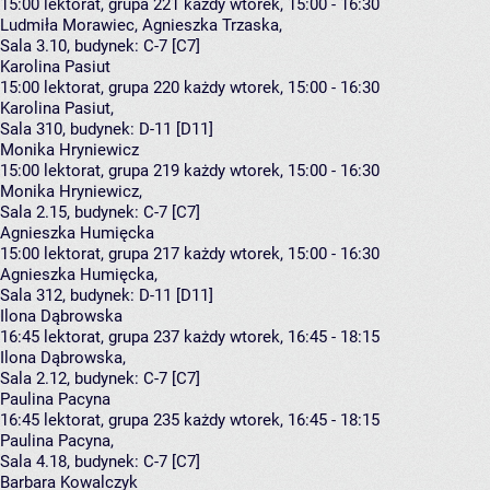
15:00
lektorat, grupa 221
każdy wtorek, 15:00 - 16:30
Ludmiła Morawiec
,
Agnieszka Trzaska
,
Sala 3.10,
budynek:
C-7 [C7]
Karolina Pasiut
15:00
lektorat, grupa 220
każdy wtorek, 15:00 - 16:30
Karolina Pasiut
,
Sala 310,
budynek:
D-11 [D11]
Monika Hryniewicz
15:00
lektorat, grupa 219
każdy wtorek, 15:00 - 16:30
Monika Hryniewicz
,
Sala 2.15,
budynek:
C-7 [C7]
Agnieszka Humięcka
15:00
lektorat, grupa 217
każdy wtorek, 15:00 - 16:30
Agnieszka Humięcka
,
Sala 312,
budynek:
D-11 [D11]
Ilona Dąbrowska
16:45
lektorat, grupa 237
każdy wtorek, 16:45 - 18:15
Ilona Dąbrowska
,
Sala 2.12,
budynek:
C-7 [C7]
Paulina Pacyna
16:45
lektorat, grupa 235
każdy wtorek, 16:45 - 18:15
Paulina Pacyna
,
Sala 4.18,
budynek:
C-7 [C7]
Barbara Kowalczyk