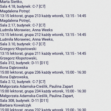
Marta Sieńko
,
Sala 4.18,
budynek:
C-7 [C7]
Magdalena Potręć
13:15
lektorat, grupa 213
każdy wtorek, 13:15 - 14:45
Magdalena Potręć
,
Sala 2.17,
budynek:
C-7 [C7]
Ludmiła Morawiec, Anna Weeks
13:15
lektorat, grupa 212
każdy wtorek, 13:15 - 14:45
Ludmiła Morawiec
,
Anna Weeks
,
Sala 3.10,
budynek:
C-7 [C7]
Grzegorz Kłopotowski
13:15
lektorat, grupa 211
każdy wtorek, 13:15 - 14:45
Grzegorz Kłopotowski
,
Sala 312,
budynek:
D-11 [D11]
Ilona Dąbrowska
15:00
lektorat, grupa 236
każdy wtorek, 15:00 - 16:30
Ilona Dąbrowska
,
Sala 2.12,
budynek:
C-7 [C7]
Małgorzata Adamska-Cieślik, Paulina Zapart
15:00
lektorat, grupa 234
każdy wtorek, 15:00 - 16:30
Małgorzata Adamska-Cieślik
,
Paulina Zapart
,
Sala 308,
budynek:
D-11 [D11]
Barbara Kowalczyk
15:00
lektorat, grupa 232
każdy wtorek, 15:00 - 16:30