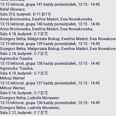
13:15
lektorat, grupa 141
każdy poniedziałek, 13:15 - 14:45
Rafał Głowacz
,
Sala 310,
budynek:
D-11 [D11]
Anna Broniowska, Ewelina Madoń, Ewa Nowakowska
13:15
lektorat, grupa 140
każdy poniedziałek, 13:15 - 14:45
Anna Broniowska
,
Ewelina Madoń
,
Ewa Nowakowska
,
Sala 4.18,
budynek:
C-7 [C7]
Grzegorz Bełza, Małgorzata Biskup, Ewelina Madoń, Ewa Nowakow
13:15
lektorat, grupa 139
każdy poniedziałek, 13:15 - 14:45
Grzegorz Bełza
,
Małgorzata Biskup
,
Ewelina Madoń
,
Ewa Nowakow
Sala 2.14,
budynek:
C-7 [C7]
Agnieszka Trzaska
13:15
lektorat, grupa 138
każdy poniedziałek, 13:15 - 14:45
Agnieszka Trzaska
,
Sala 4.19,
budynek:
C-7 [C7]
Miłosz Werner
13:15
lektorat, grupa 137
każdy poniedziałek, 13:15 - 14:45
Miłosz Werner
,
Sala 0.16,
budynek:
C-7 [C7]
Grzegorz Bełza, Ludmiła Morawiec
13:15
lektorat, grupa 136
każdy poniedziałek, 13:15 - 14:45
Grzegorz Bełza
,
Ludmiła Morawiec
,
Sala 2.12,
budynek:
C-7 [C7]