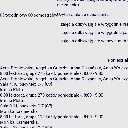
się zajęcia).
Użyte na planie oznaczenia:
tygodniowy
semestralny
zajęcia odbywają się w tygodnie ni
zajęcia odbywają się w tygodnie pa
zajęcia odbywają się w inny sposób
Poniedzia
Anna Broniowska, Angelika Gruszka, Anna Olszańska, Anna Wołcz
8:00
lektorat, grupa 276
każdy poniedziałek, 8:00 - 9:30
Anna Broniowska
,
Angelika Gruszka
,
Anna Olszańska
,
Anna Wołczy
Sala 4.18,
budynek:
C-7 [C7]
Irmina Pluta
8:00
lektorat, grupa 273
każdy poniedziałek, 8:00 - 9:30
Irmina Pluta
,
Sala 0.11,
budynek:
C-7 [C7]
Monika Kaźmierska
8:00
lektorat, grupa 112
każdy poniedziałek, 8:00 - 9:30
Monika Kaźmierska
,
Sala 4.17,
budynek:
C-7 [C7]