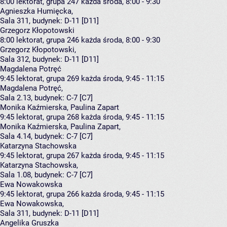
8:00
lektorat, grupa 247
każda środa, 8:00 - 9:30
Agnieszka Humięcka
,
Sala 311,
budynek:
D-11 [D11]
Grzegorz Kłopotowski
8:00
lektorat, grupa 246
każda środa, 8:00 - 9:30
Grzegorz Kłopotowski
,
Sala 312,
budynek:
D-11 [D11]
Magdalena Potręć
9:45
lektorat, grupa 269
każda środa, 9:45 - 11:15
Magdalena Potręć
,
Sala 2.13,
budynek:
C-7 [C7]
Monika Kaźmierska, Paulina Zapart
9:45
lektorat, grupa 268
każda środa, 9:45 - 11:15
Monika Kaźmierska
,
Paulina Zapart
,
Sala 4.14,
budynek:
C-7 [C7]
Katarzyna Stachowska
9:45
lektorat, grupa 267
każda środa, 9:45 - 11:15
Katarzyna Stachowska
,
Sala 1.08,
budynek:
C-7 [C7]
Ewa Nowakowska
9:45
lektorat, grupa 266
każda środa, 9:45 - 11:15
Ewa Nowakowska
,
Sala 311,
budynek:
D-11 [D11]
Angelika Gruszka