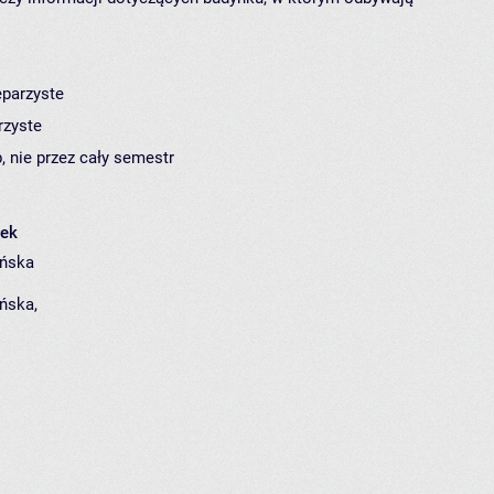
eparzyste
rzyste
, nie przez cały semestr
łek
yńska
ńska
,