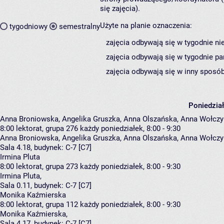
się zajęcia).
Użyte na planie oznaczenia:
tygodniowy
semestralny
zajęcia odbywają się w tygodnie ni
zajęcia odbywają się w tygodnie pa
zajęcia odbywają się w inny sposób
Poniedzia
Anna Broniowska, Angelika Gruszka, Anna Olszańska, Anna Wołcz
8:00
lektorat, grupa 276
każdy poniedziałek, 8:00 - 9:30
Anna Broniowska
,
Angelika Gruszka
,
Anna Olszańska
,
Anna Wołczy
Sala 4.18,
budynek:
C-7 [C7]
Irmina Pluta
8:00
lektorat, grupa 273
każdy poniedziałek, 8:00 - 9:30
Irmina Pluta
,
Sala 0.11,
budynek:
C-7 [C7]
Monika Kaźmierska
8:00
lektorat, grupa 112
każdy poniedziałek, 8:00 - 9:30
Monika Kaźmierska
,
Sala 4.17,
budynek:
C-7 [C7]