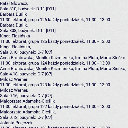
Rafał Głowacz
,
Sala 310,
budynek:
D-11 [D11]
Barbara Durlik
11:30
lektorat, grupa 126
każdy poniedziałek, 11:30 - 13:00
Barbara Durlik
,
Sala 308,
budynek:
D-11 [D11]
Kinga Flasińska
11:30
lektorat, grupa 125
każdy poniedziałek, 11:30 - 13:00
Kinga Flasińska
,
Sala 3.10,
budynek:
C-7 [C7]
Anna Broniowska, Monika Kaźmierska, Irmina Pluta, Marta Sieńko
11:30
lektorat, grupa 124
każdy poniedziałek, 11:30 - 13:00
Anna Broniowska
,
Monika Kaźmierska
,
Irmina Pluta
,
Marta Sieńko
,
Sala 4.18,
budynek:
C-7 [C7]
Miłosz Werner
11:30
lektorat, grupa 123
każdy poniedziałek, 11:30 - 13:00
Miłosz Werner
,
Sala 0.16,
budynek:
C-7 [C7]
Małgorzata Adamska-Cieślik
11:30
lektorat, grupa 122
każdy poniedziałek, 11:30 - 13:00
Małgorzata Adamska-Cieślik
,
Sala 0.12,
budynek:
C-7 [C7]
Jolanta Przęczek