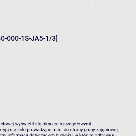
440-000-1S-JA5-1/3]
jęciowej wyświetli się okno ze szczegółowymi
ryją się linki prowadzące m.in. do strony grupy zajęciowej,
czy informacji dotyczących budynku, w którym odbywają