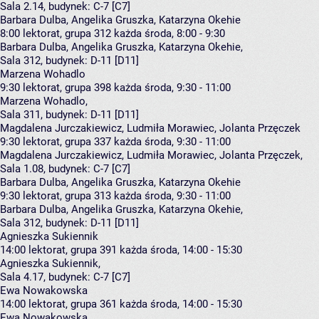
Sala 2.14,
budynek:
C-7 [C7]
Barbara Dulba, Angelika Gruszka, Katarzyna Okehie
8:00
lektorat, grupa 312
każda środa, 8:00 - 9:30
Barbara Dulba
,
Angelika Gruszka
,
Katarzyna Okehie
,
Sala 312,
budynek:
D-11 [D11]
Marzena Wohadlo
9:30
lektorat, grupa 398
każda środa, 9:30 - 11:00
Marzena Wohadlo
,
Sala 311,
budynek:
D-11 [D11]
Magdalena Jurczakiewicz, Ludmiła Morawiec, Jolanta Przęczek
9:30
lektorat, grupa 337
każda środa, 9:30 - 11:00
Magdalena Jurczakiewicz
,
Ludmiła Morawiec
,
Jolanta Przęczek
,
Sala 1.08,
budynek:
C-7 [C7]
Barbara Dulba, Angelika Gruszka, Katarzyna Okehie
9:30
lektorat, grupa 313
każda środa, 9:30 - 11:00
Barbara Dulba
,
Angelika Gruszka
,
Katarzyna Okehie
,
Sala 312,
budynek:
D-11 [D11]
Agnieszka Sukiennik
14:00
lektorat, grupa 391
każda środa, 14:00 - 15:30
Agnieszka Sukiennik
,
Sala 4.17,
budynek:
C-7 [C7]
Ewa Nowakowska
14:00
lektorat, grupa 361
każda środa, 14:00 - 15:30
Ewa Nowakowska
,