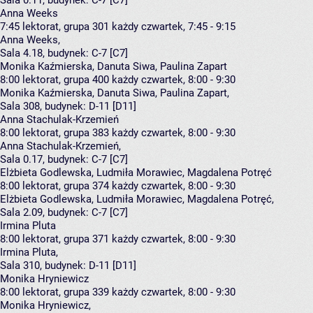
Sala 0.11,
budynek:
C-7 [C7]
Anna Weeks
7:45
lektorat, grupa 301
każdy czwartek, 7:45 - 9:15
Anna Weeks
,
Sala 4.18,
budynek:
C-7 [C7]
Monika Kaźmierska, Danuta Siwa, Paulina Zapart
8:00
lektorat, grupa 400
każdy czwartek, 8:00 - 9:30
Monika Kaźmierska
,
Danuta Siwa
,
Paulina Zapart
,
Sala 308,
budynek:
D-11 [D11]
Anna Stachulak-Krzemień
8:00
lektorat, grupa 383
każdy czwartek, 8:00 - 9:30
Anna Stachulak-Krzemień
,
Sala 0.17,
budynek:
C-7 [C7]
Elżbieta Godlewska, Ludmiła Morawiec, Magdalena Potręć
8:00
lektorat, grupa 374
każdy czwartek, 8:00 - 9:30
Elżbieta Godlewska
,
Ludmiła Morawiec
,
Magdalena Potręć
,
Sala 2.09,
budynek:
C-7 [C7]
Irmina Pluta
8:00
lektorat, grupa 371
każdy czwartek, 8:00 - 9:30
Irmina Pluta
,
Sala 310,
budynek:
D-11 [D11]
Monika Hryniewicz
8:00
lektorat, grupa 339
każdy czwartek, 8:00 - 9:30
Monika Hryniewicz
,