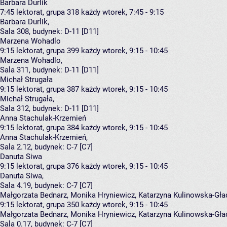
Barbara Durlik
7:45
lektorat, grupa 318
każdy wtorek, 7:45 - 9:15
Barbara Durlik
,
Sala 308,
budynek:
D-11 [D11]
Marzena Wohadlo
9:15
lektorat, grupa 399
każdy wtorek, 9:15 - 10:45
Marzena Wohadlo
,
Sala 311,
budynek:
D-11 [D11]
Michał Strugała
9:15
lektorat, grupa 387
każdy wtorek, 9:15 - 10:45
Michał Strugała
,
Sala 312,
budynek:
D-11 [D11]
Anna Stachulak-Krzemień
9:15
lektorat, grupa 384
każdy wtorek, 9:15 - 10:45
Anna Stachulak-Krzemień
,
Sala 2.12,
budynek:
C-7 [C7]
Danuta Siwa
9:15
lektorat, grupa 376
każdy wtorek, 9:15 - 10:45
Danuta Siwa
,
Sala 4.19,
budynek:
C-7 [C7]
Małgorzata Bednarz, Monika Hryniewicz, Katarzyna Kulinowska-Gład
9:15
lektorat, grupa 350
każdy wtorek, 9:15 - 10:45
Małgorzata Bednarz
,
Monika Hryniewicz
,
Katarzyna Kulinowska-Gła
Sala 0.17,
budynek:
C-7 [C7]