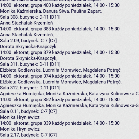
14:00
lektorat, grupa 400
każdy poniedziałek, 14:00 - 15:30
Monika Kaźmierska
,
Danuta Siwa
,
Paulina Zapart
,
Sala 308,
budynek:
D-11 [D11]
Anna Stachulak-Krzemień
14:00
lektorat, grupa 383
każdy poniedziałek, 14:00 - 15:30
Anna Stachulak-Krzemień
,
Sala 2.09,
budynek:
C-7 [C7]
Dorota Skrynicka-Knapczyk
14:00
lektorat, grupa 379
każdy poniedziałek, 14:00 - 15:30
Dorota Skrynicka-Knapczyk
,
Sala 311,
budynek:
D-11 [D11]
Elżbieta Godlewska, Ludmiła Morawiec, Magdalena Potręć
14:00
lektorat, grupa 374
każdy poniedziałek, 14:00 - 15:30
Elżbieta Godlewska
,
Ludmiła Morawiec
,
Magdalena Potręć
,
Sala 312,
budynek:
D-11 [D11]
Agnieszka Humięcka, Monika Kaźmierska, Katarzyna Kulinowska-Gł
14:00
lektorat, grupa 352
każdy poniedziałek, 14:00 - 15:30
Agnieszka Humięcka
,
Monika Kaźmierska
,
Katarzyna Kulinowska-G
Sala 0.11,
budynek:
C-7 [C7]
Monika Hryniewicz
14:00
lektorat, grupa 339
każdy poniedziałek, 14:00 - 15:30
Monika Hryniewicz
,
Sala 2.17,
budynek:
C-7 [C7]