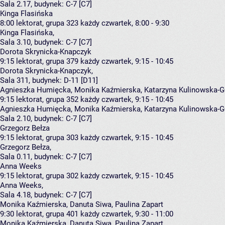
Sala 2.17,
budynek:
C-7 [C7]
Kinga Flasińska
8:00
lektorat, grupa 323
każdy czwartek, 8:00 - 9:30
Kinga Flasińska
,
Sala 3.10,
budynek:
C-7 [C7]
Dorota Skrynicka-Knapczyk
9:15
lektorat, grupa 379
każdy czwartek, 9:15 - 10:45
Dorota Skrynicka-Knapczyk
,
Sala 311,
budynek:
D-11 [D11]
Agnieszka Humięcka, Monika Kaźmierska, Katarzyna Kulinowska-Gł
9:15
lektorat, grupa 352
każdy czwartek, 9:15 - 10:45
Agnieszka Humięcka
,
Monika Kaźmierska
,
Katarzyna Kulinowska-G
Sala 2.10,
budynek:
C-7 [C7]
Grzegorz Bełza
9:15
lektorat, grupa 303
każdy czwartek, 9:15 - 10:45
Grzegorz Bełza
,
Sala 0.11,
budynek:
C-7 [C7]
Anna Weeks
9:15
lektorat, grupa 302
każdy czwartek, 9:15 - 10:45
Anna Weeks
,
Sala 4.18,
budynek:
C-7 [C7]
Monika Kaźmierska, Danuta Siwa, Paulina Zapart
9:30
lektorat, grupa 401
każdy czwartek, 9:30 - 11:00
Monika Kaźmierska
,
Danuta Siwa
,
Paulina Zapart
,