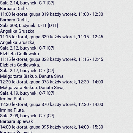
Sala 2.14,
budynek:
C-7 [C7]
Barbara Durlik
11:00
lektorat, grupa 319
każdy wtorek, 11:00 - 12:30
Barbara Durlik
,
Sala 308,
budynek:
D-11 [D11]
Angelika Gruszka
11:15
lektorat, grupa 330
każdy wtorek, 11:15 - 12:45
Angelika Gruszka
,
Sala 2.12,
budynek:
C-7 [C7]
Elżbieta Godlewska
11:15
lektorat, grupa 328
każdy wtorek, 11:15 - 12:45
Elżbieta Godlewska
,
Sala 2.17,
budynek:
C-7 [C7]
Małgorzata Biskup, Danuta Siwa
12:30
lektorat, grupa 378
każdy wtorek, 12:30 - 14:00
Małgorzata Biskup
,
Danuta Siwa
,
Sala 4.19,
budynek:
C-7 [C7]
Irmina Pluta
12:30
lektorat, grupa 370
każdy wtorek, 12:30 - 14:00
Irmina Pluta
,
Sala 2.09,
budynek:
C-7 [C7]
Barbara Śpiewak
14:00
lektorat, grupa 395
każdy wtorek, 14:00 - 15:30
Barbara Śpiewak
,