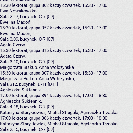
15:30
lektorat, grupa 362
każdy czwartek, 15:30 - 17:00
Ewa Nowakowska
,
Sala 2.17,
budynek:
C-7 [C7]
Ewelina Madoń
15:30
lektorat, grupa 357
każdy czwartek, 15:30 - 17:00
Ewelina Madoń
,
Sala 3.09,
budynek:
C-7 [C7]
Agata Czerw
15:30
lektorat, grupa 315
każdy czwartek, 15:30 - 17:00
Agata Czerw
,
Sala 3.10,
budynek:
C-7 [C7]
Małgorzata Biskup, Anna Wołczyńska
15:30
lektorat, grupa 307
każdy czwartek, 15:30 - 17:00
Małgorzata Biskup
,
Anna Wołczyńska
,
Sala 312,
budynek:
D-11 [D11]
Agnieszka Sukiennik
17:00
lektorat, grupa 394
każdy czwartek, 17:00 - 18:30
Agnieszka Sukiennik
,
Sala 4.18,
budynek:
C-7 [C7]
Katarzyna Starykiewicz, Michał Strugała, Agnieszka Trzaska
17:00
lektorat, grupa 386
każdy czwartek, 17:00 - 18:30
Katarzyna Starykiewicz
,
Michał Strugała
,
Agnieszka Trzaska
,
Sala 2.15,
budynek:
C-7 [C7]