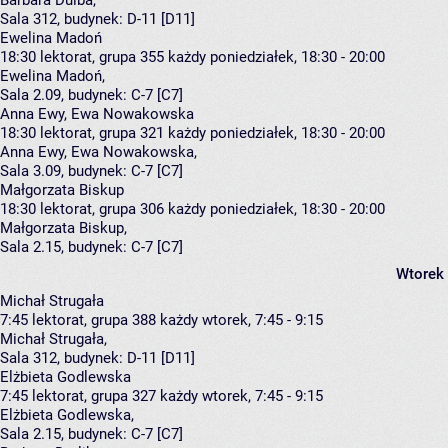
Barbara Dulba
,
Sala 312,
budynek:
D-11 [D11]
Ewelina Madoń
18:30
lektorat, grupa 355
każdy poniedziałek, 18:30 - 20:00
Ewelina Madoń
,
Sala 2.09,
budynek:
C-7 [C7]
Anna Ewy, Ewa Nowakowska
18:30
lektorat, grupa 321
każdy poniedziałek, 18:30 - 20:00
Anna Ewy
,
Ewa Nowakowska
,
Sala 3.09,
budynek:
C-7 [C7]
Małgorzata Biskup
18:30
lektorat, grupa 306
każdy poniedziałek, 18:30 - 20:00
Małgorzata Biskup
,
Sala 2.15,
budynek:
C-7 [C7]
Wtorek
Michał Strugała
7:45
lektorat, grupa 388
każdy wtorek, 7:45 - 9:15
Michał Strugała
,
Sala 312,
budynek:
D-11 [D11]
Elżbieta Godlewska
7:45
lektorat, grupa 327
każdy wtorek, 7:45 - 9:15
Elżbieta Godlewska
,
Sala 2.15,
budynek:
C-7 [C7]