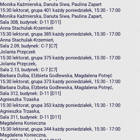
Monika Kaźmierska, Danuta Siwa, Paulina Zapart
15:30
lektorat, grupa 401
każdy poniedziałek, 15:30 - 17:00
Monika Kaźmierska
,
Danuta Siwa
,
Paulina Zapart
,
Sala 308,
budynek:
D-11 [D11]
Anna Stachulak-Krzemień
15:30
lektorat, grupa 385
każdy poniedziałek, 15:30 - 17:00
Anna Stachulak-Krzemień
,
Sala 2.09,
budynek:
C-7 [C7]
Jolanta Przęczek
15:30
lektorat, grupa 375
każdy poniedziałek, 15:30 - 17:00
Jolanta Przęczek
,
Sala 2.13,
budynek:
C-7 [C7]
Barbara Dulba, Elżbieta Godlewska, Magdalena Potręć
15:30
lektorat, grupa 373
każdy poniedziałek, 15:30 - 17:00
Barbara Dulba
,
Elżbieta Godlewska
,
Magdalena Potręć
,
Sala 312,
budynek:
D-11 [D11]
Agnieszka Trzaska
15:30
lektorat, grupa 353
każdy poniedziałek, 15:30 - 17:00
Agnieszka Trzaska
,
Sala 311,
budynek:
D-11 [D11]
Magdalena Konieczna
15:30
lektorat, grupa 344
każdy poniedziałek, 15:30 - 17:00
Magdalena Konieczna
,