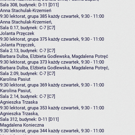
Sala 308,
budynek:
D-11 [D11]
Anna Stachulak-Krzemień
9:30
lektorat, grupa 385
każdy czwartek, 9:30 - 11:00
Anna Stachulak-Krzemień
,
Sala 0.17,
budynek:
C-7 [C7]
Jolanta Przęczek
9:30
lektorat, grupa 375
każdy czwartek, 9:30 - 11:00
Jolanta Przęczek
,
Sala 2.13,
budynek:
C-7 [C7]
Barbara Dulba, Elżbieta Godlewska, Magdalena Potręć
9:30
lektorat, grupa 373
każdy czwartek, 9:30 - 11:00
Barbara Dulba
,
Elżbieta Godlewska
,
Magdalena Potręć
,
Sala 2.09,
budynek:
C-7 [C7]
Karolina Pasiut
9:30
lektorat, grupa 369
każdy czwartek, 9:30 - 11:00
Karolina Pasiut
,
Sala 2.14,
budynek:
C-7 [C7]
Agnieszka Trzaska
9:30
lektorat, grupa 353
każdy czwartek, 9:30 - 11:00
Agnieszka Trzaska
,
Sala 312,
budynek:
D-11 [D11]
Magdalena Konieczna
9:30
lektorat, grupa 344
każdy czwartek, 9:30 - 11:00