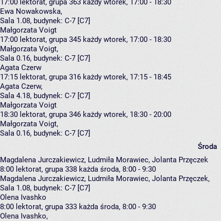
17:00
lektorat, grupa 363
każdy wtorek, 17:00 - 18:30
Ewa Nowakowska
,
Sala 1.08,
budynek:
C-7 [C7]
Małgorzata Voigt
17:00
lektorat, grupa 345
każdy wtorek, 17:00 - 18:30
Małgorzata Voigt
,
Sala 0.16,
budynek:
C-7 [C7]
Agata Czerw
17:15
lektorat, grupa 316
każdy wtorek, 17:15 - 18:45
Agata Czerw
,
Sala 4.18,
budynek:
C-7 [C7]
Małgorzata Voigt
18:30
lektorat, grupa 346
każdy wtorek, 18:30 - 20:00
Małgorzata Voigt
,
Sala 0.16,
budynek:
C-7 [C7]
Środa
Magdalena Jurczakiewicz, Ludmiła Morawiec, Jolanta Przęczek
8:00
lektorat, grupa 338
każda środa, 8:00 - 9:30
Magdalena Jurczakiewicz
,
Ludmiła Morawiec
,
Jolanta Przęczek
,
Sala 1.08,
budynek:
C-7 [C7]
Olena Ivashko
8:00
lektorat, grupa 333
każda środa, 8:00 - 9:30
Olena Ivashko
,