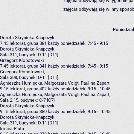
zajęcia odbywają się w tygodnie pa
zajęcia odbywają się w inny sposób
Poniedzia
Dorota Skrynicka-Knapczyk
7:45
lektorat, grupa 381
każdy poniedziałek, 7:45 - 9:15
Dorota Skrynicka-Knapczyk
,
Sala 311,
budynek:
D-11 [D11]
Grzegorz Kłopotowski
7:45
lektorat, grupa 341
każdy poniedziałek, 7:45 - 9:15
Grzegorz Kłopotowski
,
Sala 308,
budynek:
D-11 [D11]
Agnieszka Humięcka, Małgorzata Voigt, Paulina Zapart
9:15
lektorat, grupa 402
każdy poniedziałek, 9:15 - 10:45
Agnieszka Humięcka
,
Małgorzata Voigt
,
Paulina Zapart
,
Sala 2.15,
budynek:
C-7 [C7]
Dorota Skrynicka-Knapczyk
9:15
lektorat, grupa 380
każdy poniedziałek, 9:15 - 10:45
Dorota Skrynicka-Knapczyk
,
Sala 311,
budynek:
D-11 [D11]
Irmina Pluta