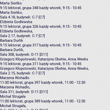
Marta Sieńko
9:15
lektorat, grupa 348
każdy wtorek, 9:15 - 10:45
Marta Sieńko
,
Sala 4.18,
budynek:
C-7 [C7]
Elżbieta Godlewska
9:15
lektorat, grupa 326
każdy wtorek, 9:15 - 10:45
Elżbieta Godlewska
,
Sala 2.17,
budynek:
C-7 [C7]
Barbara Durlik
9:15
lektorat, grupa 317
każdy wtorek, 9:15 - 10:45
Barbara Durlik
,
Sala 308,
budynek:
D-11 [D11]
Grzegorz Kłopotowski, Katarzyna Okehie, Anna Weeks
9:15
lektorat, grupa 311
każdy wtorek, 9:15 - 10:45
Grzegorz Kłopotowski
,
Katarzyna Okehie
,
Anna Weeks
,
Sala 2.15,
budynek:
C-7 [C7]
Marzena Wohadlo
11:00
lektorat, grupa 397
każdy wtorek, 11:00 - 12:30
Marzena Wohadlo
,
Sala 311,
budynek:
D-11 [D11]
Michał Strugała
11:00
lektorat, grupa 389
każdy wtorek, 11:00 - 12:30
Michał Strugała
,