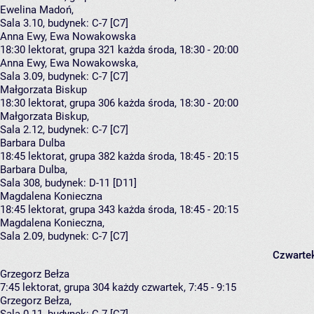
Ewelina Madoń
,
Sala 3.10,
budynek:
C-7 [C7]
Anna Ewy, Ewa Nowakowska
18:30
lektorat, grupa 321
każda środa, 18:30 - 20:00
Anna Ewy
,
Ewa Nowakowska
,
Sala 3.09,
budynek:
C-7 [C7]
Małgorzata Biskup
18:30
lektorat, grupa 306
każda środa, 18:30 - 20:00
Małgorzata Biskup
,
Sala 2.12,
budynek:
C-7 [C7]
Barbara Dulba
18:45
lektorat, grupa 382
każda środa, 18:45 - 20:15
Barbara Dulba
,
Sala 308,
budynek:
D-11 [D11]
Magdalena Konieczna
18:45
lektorat, grupa 343
każda środa, 18:45 - 20:15
Magdalena Konieczna
,
Sala 2.09,
budynek:
C-7 [C7]
Czwarte
Grzegorz Bełza
7:45
lektorat, grupa 304
każdy czwartek, 7:45 - 9:15
Grzegorz Bełza
,