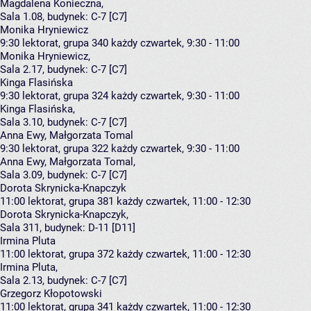
Magdalena Konieczna
,
Sala 1.08,
budynek:
C-7 [C7]
Monika Hryniewicz
9:30
lektorat, grupa 340
każdy czwartek, 9:30 - 11:00
Monika Hryniewicz
,
Sala 2.17,
budynek:
C-7 [C7]
Kinga Flasińska
9:30
lektorat, grupa 324
każdy czwartek, 9:30 - 11:00
Kinga Flasińska
,
Sala 3.10,
budynek:
C-7 [C7]
Anna Ewy, Małgorzata Tomal
9:30
lektorat, grupa 322
każdy czwartek, 9:30 - 11:00
Anna Ewy
,
Małgorzata Tomal
,
Sala 3.09,
budynek:
C-7 [C7]
Dorota Skrynicka-Knapczyk
11:00
lektorat, grupa 381
każdy czwartek, 11:00 - 12:30
Dorota Skrynicka-Knapczyk
,
Sala 311,
budynek:
D-11 [D11]
Irmina Pluta
11:00
lektorat, grupa 372
każdy czwartek, 11:00 - 12:30
Irmina Pluta
,
Sala 2.13,
budynek:
C-7 [C7]
Grzegorz Kłopotowski
11:00
lektorat, grupa 341
każdy czwartek, 11:00 - 12:30