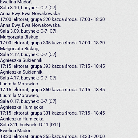
Ewelina Madoń
,
Sala 3.10,
budynek:
C-7 [C7]
Anna Ewy, Ewa Nowakowska
17:00
lektorat, grupa 320
każda środa, 17:00 - 18:30
Anna Ewy
,
Ewa Nowakowska
,
Sala 3.09,
budynek:
C-7 [C7]
Małgorzata Biskup
17:00
lektorat, grupa 305
każda środa, 17:00 - 18:30
Małgorzata Biskup
,
Sala 2.12,
budynek:
C-7 [C7]
Agnieszka Sukiennik
17:15
lektorat, grupa 393
każda środa, 17:15 - 18:45
Agnieszka Sukiennik
,
Sala 4.17,
budynek:
C-7 [C7]
Ludmiła Morawiec
17:15
lektorat, grupa 360
każda środa, 17:15 - 18:45
Ludmiła Morawiec
,
Sala 0.17,
budynek:
C-7 [C7]
Agnieszka Humięcka
17:15
lektorat, grupa 331
każda środa, 17:15 - 18:45
Agnieszka Humięcka
,
Sala 311,
budynek:
D-11 [D11]
Ewelina Madoń
18:30
lektorat, grupa 355
każda środa, 18:30 - 20:00