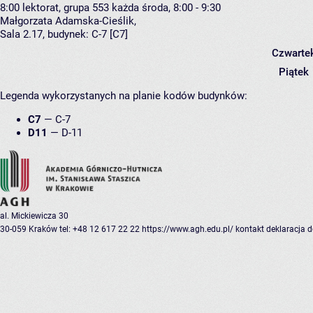
8:00
lektorat, grupa 553
każda środa, 8:00 - 9:30
Małgorzata Adamska-Cieślik
,
Sala 2.17,
budynek:
C-7 [C7]
Czwarte
Piątek
Legenda wykorzystanych na planie kodów budynków:
C7
—
C-7
D11
—
D-11
al. Mickiewicza 30
30-059 Kraków
tel: +48 12 617 22 22
https://www.agh.edu.pl/
kontakt
deklaracja 