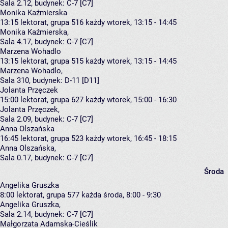
Sala 2.12,
budynek:
C-7 [C7]
Monika Kaźmierska
13:15
lektorat, grupa 516
każdy wtorek, 13:15 - 14:45
Monika Kaźmierska
,
Sala 4.17,
budynek:
C-7 [C7]
Marzena Wohadlo
13:15
lektorat, grupa 515
każdy wtorek, 13:15 - 14:45
Marzena Wohadlo
,
Sala 310,
budynek:
D-11 [D11]
Jolanta Przęczek
15:00
lektorat, grupa 627
każdy wtorek, 15:00 - 16:30
Jolanta Przęczek
,
Sala 2.09,
budynek:
C-7 [C7]
Anna Olszańska
16:45
lektorat, grupa 523
każdy wtorek, 16:45 - 18:15
Anna Olszańska
,
Sala 0.17,
budynek:
C-7 [C7]
Środa
Angelika Gruszka
8:00
lektorat, grupa 577
każda środa, 8:00 - 9:30
Angelika Gruszka
,
Sala 2.14,
budynek:
C-7 [C7]
Małgorzata Adamska-Cieślik