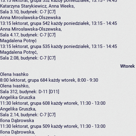
13:15
lektorat, grupa 552
każdy poniedziałek, 13:15 - 14:45
Katarzyna Starykiewicz
,
Anna Weeks
,
Sala 3.10,
budynek:
C-7 [C7]
Anna Mirosławska-Olszewska
13:15
lektorat, grupa 542
każdy poniedziałek, 13:15 - 14:45
Anna Mirosławska-Olszewska
,
Sala 4.17,
budynek:
C-7 [C7]
Magdalena Potręć
13:15
lektorat, grupa 535
każdy poniedziałek, 13:15 - 14:45
Magdalena Potręć
,
Sala 2.08,
budynek:
C-7 [C7]
Wtorek
Olena Ivashko
8:00
lektorat, grupa 684
każdy wtorek, 8:00 - 9:30
Olena Ivashko
,
Sala 312,
budynek:
D-11 [D11]
Angelika Gruszka
11:30
lektorat, grupa 608
każdy wtorek, 11:30 - 13:00
Angelika Gruszka
,
Sala 2.14,
budynek:
C-7 [C7]
Ilona Dąbrowska
11:30
lektorat, grupa 509
każdy wtorek, 11:30 - 13:00
Ilona Dąbrowska
,