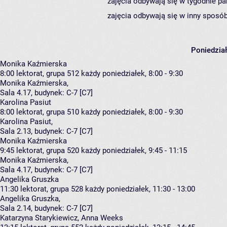
zajęcia odbywają się w tygodnie pa
zajęcia odbywają się w inny sposób
Poniedzia
Monika Kaźmierska
8:00
lektorat, grupa 512
każdy poniedziałek, 8:00 - 9:30
Monika Kaźmierska
,
Sala 4.17,
budynek:
C-7 [C7]
Karolina Pasiut
8:00
lektorat, grupa 510
każdy poniedziałek, 8:00 - 9:30
Karolina Pasiut
,
Sala 2.13,
budynek:
C-7 [C7]
Monika Kaźmierska
9:45
lektorat, grupa 520
każdy poniedziałek, 9:45 - 11:15
Monika Kaźmierska
,
Sala 4.17,
budynek:
C-7 [C7]
Angelika Gruszka
11:30
lektorat, grupa 528
każdy poniedziałek, 11:30 - 13:00
Angelika Gruszka
,
Sala 2.14,
budynek:
C-7 [C7]
Katarzyna Starykiewicz, Anna Weeks