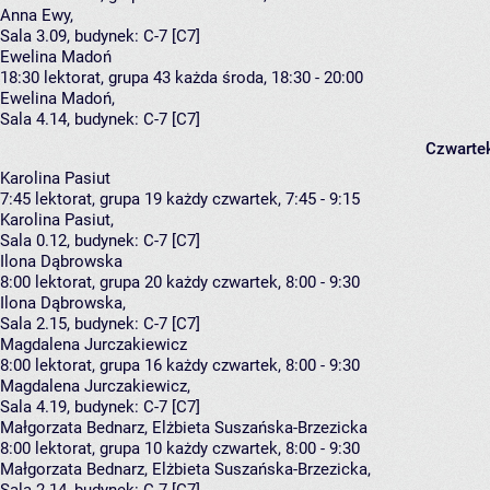
Anna Ewy
,
Sala 3.09,
budynek:
C-7 [C7]
Ewelina Madoń
18:30
lektorat, grupa 43
każda środa, 18:30 - 20:00
Ewelina Madoń
,
Sala 4.14,
budynek:
C-7 [C7]
Czwarte
Karolina Pasiut
7:45
lektorat, grupa 19
każdy czwartek, 7:45 - 9:15
Karolina Pasiut
,
Sala 0.12,
budynek:
C-7 [C7]
Ilona Dąbrowska
8:00
lektorat, grupa 20
każdy czwartek, 8:00 - 9:30
Ilona Dąbrowska
,
Sala 2.15,
budynek:
C-7 [C7]
Magdalena Jurczakiewicz
8:00
lektorat, grupa 16
każdy czwartek, 8:00 - 9:30
Magdalena Jurczakiewicz
,
Sala 4.19,
budynek:
C-7 [C7]
Małgorzata Bednarz, Elżbieta Suszańska-Brzezicka
8:00
lektorat, grupa 10
każdy czwartek, 8:00 - 9:30
Małgorzata Bednarz
,
Elżbieta Suszańska-Brzezicka
,