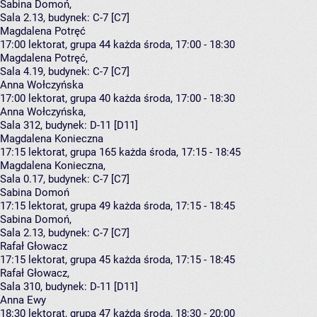
Sabina Domoń
,
Sala 2.13,
budynek:
C-7 [C7]
Magdalena Potręć
17:00
lektorat, grupa 44
każda środa, 17:00 - 18:30
Magdalena Potręć
,
Sala 4.19,
budynek:
C-7 [C7]
Anna Wołczyńska
17:00
lektorat, grupa 40
każda środa, 17:00 - 18:30
Anna Wołczyńska
,
Sala 312,
budynek:
D-11 [D11]
Magdalena Konieczna
17:15
lektorat, grupa 165
każda środa, 17:15 - 18:45
Magdalena Konieczna
,
Sala 0.17,
budynek:
C-7 [C7]
Sabina Domoń
17:15
lektorat, grupa 49
każda środa, 17:15 - 18:45
Sabina Domoń
,
Sala 2.13,
budynek:
C-7 [C7]
Rafał Głowacz
17:15
lektorat, grupa 45
każda środa, 17:15 - 18:45
Rafał Głowacz
,
Sala 310,
budynek:
D-11 [D11]
Anna Ewy
18:30
lektorat, grupa 47
każda środa, 18:30 - 20:00