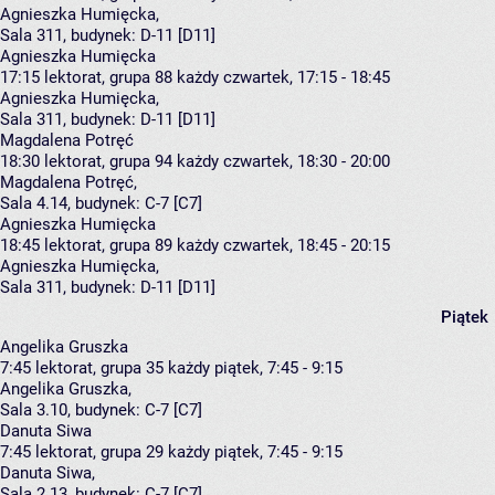
Agnieszka Humięcka
,
Sala 311,
budynek:
D-11 [D11]
Agnieszka Humięcka
17:15
lektorat, grupa 88
każdy czwartek, 17:15 - 18:45
Agnieszka Humięcka
,
Sala 311,
budynek:
D-11 [D11]
Magdalena Potręć
18:30
lektorat, grupa 94
każdy czwartek, 18:30 - 20:00
Magdalena Potręć
,
Sala 4.14,
budynek:
C-7 [C7]
Agnieszka Humięcka
18:45
lektorat, grupa 89
każdy czwartek, 18:45 - 20:15
Agnieszka Humięcka
,
Sala 311,
budynek:
D-11 [D11]
Piątek
Angelika Gruszka
7:45
lektorat, grupa 35
każdy piątek, 7:45 - 9:15
Angelika Gruszka
,
Sala 3.10,
budynek:
C-7 [C7]
Danuta Siwa
7:45
lektorat, grupa 29
każdy piątek, 7:45 - 9:15
Danuta Siwa
,
Sala 2.13,
budynek:
C-7 [C7]