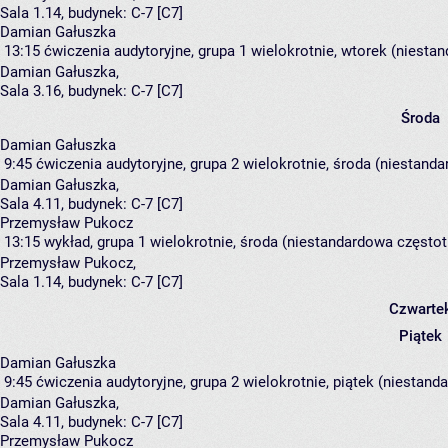
Sala 1.14,
budynek:
C-7 [C7]
Damian Gałuszka
13:15
ćwiczenia audytoryjne, grupa 1
wielokrotnie, wtorek (niestan
Damian Gałuszka
,
Sala 3.16,
budynek:
C-7 [C7]
Środa
Damian Gałuszka
9:45
ćwiczenia audytoryjne, grupa 2
wielokrotnie, środa (niestanda
Damian Gałuszka
,
Sala 4.11,
budynek:
C-7 [C7]
Przemysław Pukocz
13:15
wykład, grupa 1
wielokrotnie, środa (niestandardowa częstotl
Przemysław Pukocz
,
Sala 1.14,
budynek:
C-7 [C7]
Czwarte
Piątek
Damian Gałuszka
9:45
ćwiczenia audytoryjne, grupa 2
wielokrotnie, piątek (niestand
Damian Gałuszka
,
Sala 4.11,
budynek:
C-7 [C7]
Przemysław Pukocz