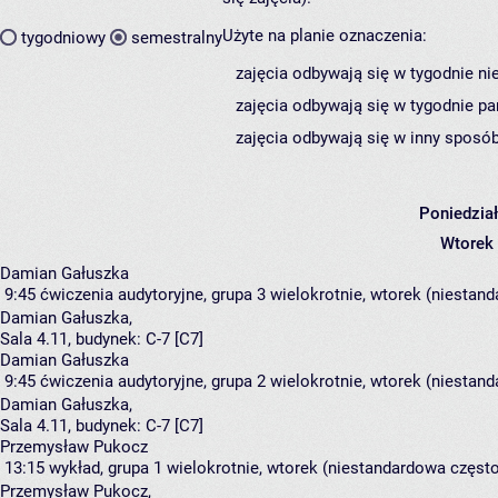
Użyte na planie oznaczenia:
tygodniowy
semestralny
zajęcia odbywają się w tygodnie ni
zajęcia odbywają się w tygodnie pa
zajęcia odbywają się w inny sposób
Poniedzia
Wtorek
Damian Gałuszka
9:45
ćwiczenia audytoryjne, grupa 3
wielokrotnie, wtorek (niestand
Damian Gałuszka
,
Sala 4.11,
budynek:
C-7 [C7]
Damian Gałuszka
9:45
ćwiczenia audytoryjne, grupa 2
wielokrotnie, wtorek (niestand
Damian Gałuszka
,
Sala 4.11,
budynek:
C-7 [C7]
Przemysław Pukocz
13:15
wykład, grupa 1
wielokrotnie, wtorek (niestandardowa częstot
Przemysław Pukocz
,