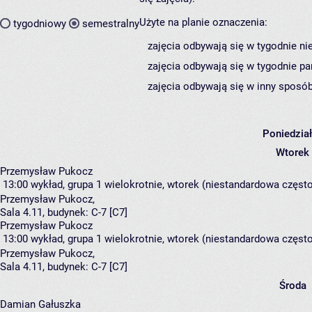
Użyte na planie oznaczenia:
tygodniowy
semestralny
zajęcia odbywają się w tygodnie ni
zajęcia odbywają się w tygodnie pa
zajęcia odbywają się w inny sposób
Poniedzia
Wtorek
Przemysław Pukocz
13:00
wykład, grupa 1
wielokrotnie, wtorek (niestandardowa częstot
Przemysław Pukocz
,
Sala 4.11,
budynek:
C-7 [C7]
Przemysław Pukocz
13:00
wykład, grupa 1
wielokrotnie, wtorek (niestandardowa częstot
Przemysław Pukocz
,
Sala 4.11,
budynek:
C-7 [C7]
Środa
Damian Gałuszka