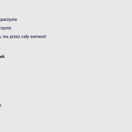
eparzyste
rzyste
, nie przez cały semestr
łek
k