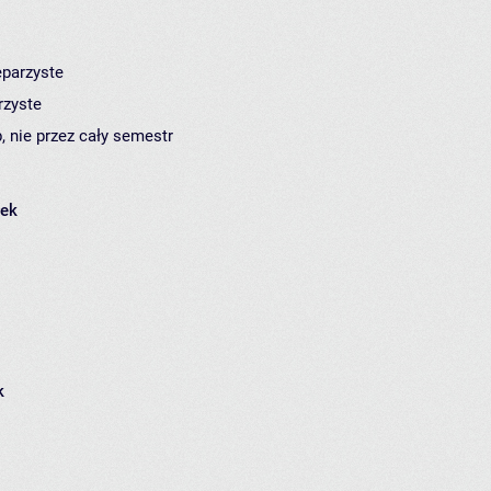
eparzyste
rzyste
, nie przez cały semestr
łek
k