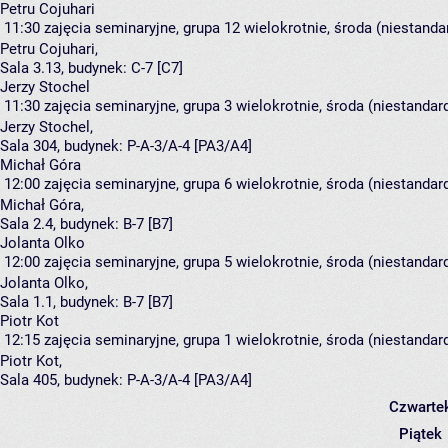
Petru Cojuhari
11:30
zajęcia seminaryjne, grupa 12
wielokrotnie, środa (niestanda
Petru Cojuhari
,
Sala 3.13,
budynek:
C-7 [C7]
Jerzy Stochel
11:30
zajęcia seminaryjne, grupa 3
wielokrotnie, środa (niestandar
Jerzy Stochel
,
Sala 304,
budynek:
P-A-3/A-4 [PA3/A4]
Michał Góra
12:00
zajęcia seminaryjne, grupa 6
wielokrotnie, środa (niestandar
Michał Góra
,
Sala 2.4,
budynek:
B-7 [B7]
Jolanta Olko
12:00
zajęcia seminaryjne, grupa 5
wielokrotnie, środa (niestandar
Jolanta Olko
,
Sala 1.1,
budynek:
B-7 [B7]
Piotr Kot
12:15
zajęcia seminaryjne, grupa 1
wielokrotnie, środa (niestandar
Piotr Kot
,
Sala 405,
budynek:
P-A-3/A-4 [PA3/A4]
Czwarte
Piątek