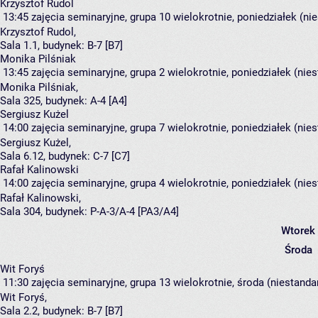
Krzysztof Rudol
13:45
zajęcia seminaryjne, grupa 10
wielokrotnie, poniedziałek (ni
Krzysztof Rudol
,
Sala 1.1,
budynek:
B-7 [B7]
Monika Pilśniak
13:45
zajęcia seminaryjne, grupa 2
wielokrotnie, poniedziałek (nie
Monika Pilśniak
,
Sala 325,
budynek:
A-4 [A4]
Sergiusz Kużel
14:00
zajęcia seminaryjne, grupa 7
wielokrotnie, poniedziałek (nie
Sergiusz Kużel
,
Sala 6.12,
budynek:
C-7 [C7]
Rafał Kalinowski
14:00
zajęcia seminaryjne, grupa 4
wielokrotnie, poniedziałek (nie
Rafał Kalinowski
,
Sala 304,
budynek:
P-A-3/A-4 [PA3/A4]
Wtorek
Środa
Wit Foryś
11:30
zajęcia seminaryjne, grupa 13
wielokrotnie, środa (niestanda
Wit Foryś
,
Sala 2.2,
budynek:
B-7 [B7]