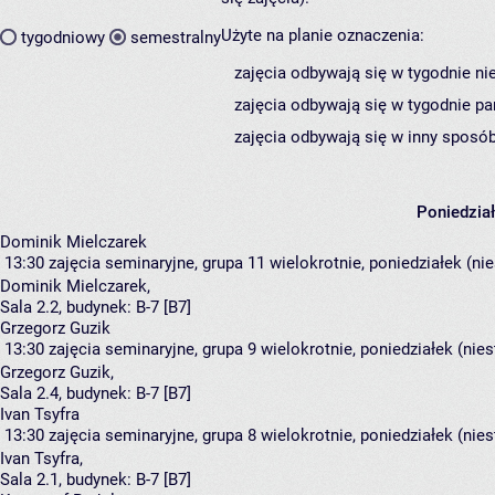
Użyte na planie oznaczenia:
tygodniowy
semestralny
zajęcia odbywają się w tygodnie ni
zajęcia odbywają się w tygodnie pa
zajęcia odbywają się w inny sposób
Poniedzia
Dominik Mielczarek
13:30
zajęcia seminaryjne, grupa 11
wielokrotnie, poniedziałek (ni
Dominik Mielczarek
,
Sala 2.2,
budynek:
B-7 [B7]
Grzegorz Guzik
13:30
zajęcia seminaryjne, grupa 9
wielokrotnie, poniedziałek (nie
Grzegorz Guzik
,
Sala 2.4,
budynek:
B-7 [B7]
Ivan Tsyfra
13:30
zajęcia seminaryjne, grupa 8
wielokrotnie, poniedziałek (nie
Ivan Tsyfra
,
Sala 2.1,
budynek:
B-7 [B7]