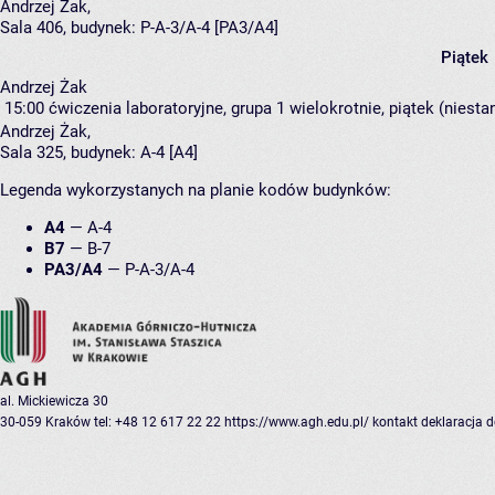
Andrzej Żak
,
Sala 406,
budynek:
P-A-3/A-4 [PA3/A4]
Piątek
Andrzej Żak
15:00
ćwiczenia laboratoryjne, grupa 1
wielokrotnie, piątek (niest
Andrzej Żak
,
Sala 325,
budynek:
A-4 [A4]
Legenda wykorzystanych na planie kodów budynków:
A4
—
A-4
B7
—
B-7
PA3/A4
—
P-A-3/A-4
al. Mickiewicza 30
30-059 Kraków
tel: +48 12 617 22 22
https://www.agh.edu.pl/
kontakt
deklaracja 