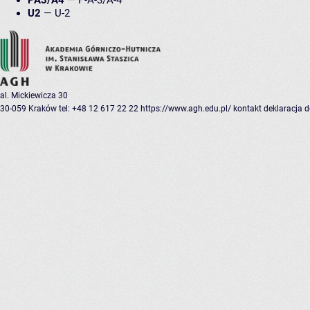
PA3/A4
—
P-A-3/A-4
U2
—
U-2
al. Mickiewicza 30
30-059 Kraków
tel: +48 12 617 22 22
https://www.agh.edu.pl/
kontakt
deklaracja 