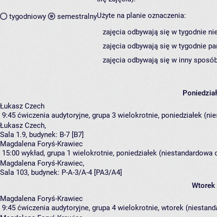
Użyte na planie oznaczenia:
tygodniowy
semestralny
zajęcia odbywają się w tygodnie ni
zajęcia odbywają się w tygodnie pa
zajęcia odbywają się w inny sposób
Poniedzia
Łukasz Czech
9:45
ćwiczenia audytoryjne, grupa 3
wielokrotnie, poniedziałek (ni
Łukasz Czech
,
Sala 1.9,
budynek:
B-7 [B7]
Magdalena Foryś-Krawiec
15:00
wykład, grupa 1
wielokrotnie, poniedziałek (niestandardowa c
Magdalena Foryś-Krawiec
,
Sala 103,
budynek:
P-A-3/A-4 [PA3/A4]
Wtorek
Magdalena Foryś-Krawiec
9:45
ćwiczenia audytoryjne, grupa 4
wielokrotnie, wtorek (niestand