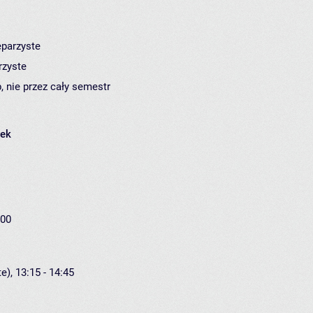
eparzyste
rzyste
, nie przez cały semestr
łek
:00
e), 13:15 - 14:45