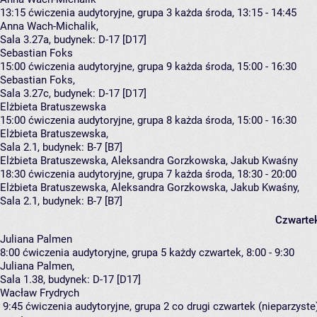
13:15
ćwiczenia audytoryjne, grupa 3
każda środa, 13:15 - 14:45
Anna Wach-Michalik
,
Sala 3.27a,
budynek:
D-17 [D17]
Sebastian Foks
15:00
ćwiczenia audytoryjne, grupa 9
każda środa, 15:00 - 16:30
Sebastian Foks
,
Sala 3.27c,
budynek:
D-17 [D17]
Elżbieta Bratuszewska
15:00
ćwiczenia audytoryjne, grupa 8
każda środa, 15:00 - 16:30
Elżbieta Bratuszewska
,
Sala 2.1,
budynek:
B-7 [B7]
Elżbieta Bratuszewska, Aleksandra Gorzkowska, Jakub Kwaśny
18:30
ćwiczenia audytoryjne, grupa 7
każda środa, 18:30 - 20:00
Elżbieta Bratuszewska
,
Aleksandra Gorzkowska
,
Jakub Kwaśny
,
Sala 2.1,
budynek:
B-7 [B7]
Czwarte
Juliana Palmen
8:00
ćwiczenia audytoryjne, grupa 5
każdy czwartek, 8:00 - 9:30
Juliana Palmen
,
Sala 1.38,
budynek:
D-17 [D17]
Wacław Frydrych
9:45
ćwiczenia audytoryjne, grupa 2
co drugi czwartek (nieparzyste)