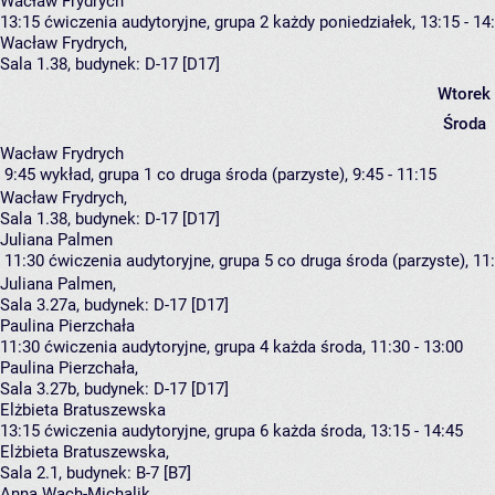
Wacław Frydrych
13:15
ćwiczenia audytoryjne, grupa 2
każdy poniedziałek, 13:15 - 14
Wacław Frydrych
,
Sala 1.38,
budynek:
D-17 [D17]
Wtorek
Środa
Wacław Frydrych
9:45
wykład, grupa 1
co druga środa (parzyste), 9:45 - 11:15
Wacław Frydrych
,
Sala 1.38,
budynek:
D-17 [D17]
Juliana Palmen
11:30
ćwiczenia audytoryjne, grupa 5
co druga środa (parzyste), 11:
Juliana Palmen
,
Sala 3.27a,
budynek:
D-17 [D17]
Paulina Pierzchała
11:30
ćwiczenia audytoryjne, grupa 4
każda środa, 11:30 - 13:00
Paulina Pierzchała
,
Sala 3.27b,
budynek:
D-17 [D17]
Elżbieta Bratuszewska
13:15
ćwiczenia audytoryjne, grupa 6
każda środa, 13:15 - 14:45
Elżbieta Bratuszewska
,
Sala 2.1,
budynek:
B-7 [B7]
Anna Wach-Michalik