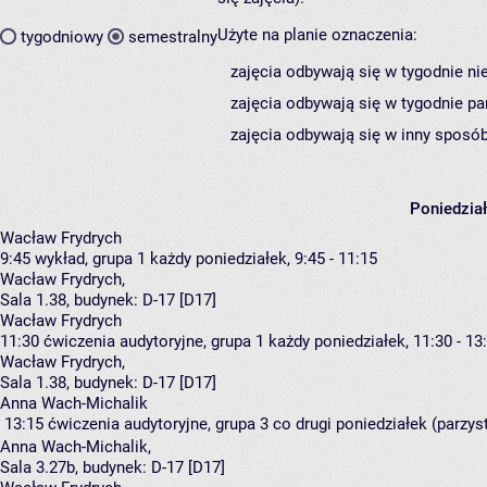
Użyte na planie oznaczenia:
tygodniowy
semestralny
zajęcia odbywają się w tygodnie ni
zajęcia odbywają się w tygodnie pa
zajęcia odbywają się w inny sposób
Poniedzia
Wacław Frydrych
9:45
wykład, grupa 1
każdy poniedziałek, 9:45 - 11:15
Wacław Frydrych
,
Sala 1.38,
budynek:
D-17 [D17]
Wacław Frydrych
11:30
ćwiczenia audytoryjne, grupa 1
każdy poniedziałek, 11:30 - 13
Wacław Frydrych
,
Sala 1.38,
budynek:
D-17 [D17]
Anna Wach-Michalik
13:15
ćwiczenia audytoryjne, grupa 3
co drugi poniedziałek (parzyst
Anna Wach-Michalik
,
Sala 3.27b,
budynek:
D-17 [D17]