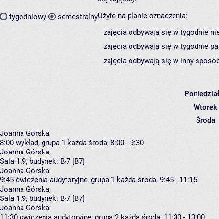
Użyte na planie oznaczenia:
tygodniowy
semestralny
zajęcia odbywają się w tygodnie ni
zajęcia odbywają się w tygodnie pa
zajęcia odbywają się w inny sposób
Poniedzia
Wtorek
Środa
Joanna Górska
8:00
wykład, grupa 1
każda środa, 8:00 - 9:30
Joanna Górska
,
Sala 1.9,
budynek:
B-7 [B7]
Joanna Górska
9:45
ćwiczenia audytoryjne, grupa 1
każda środa, 9:45 - 11:15
Joanna Górska
,
Sala 1.9,
budynek:
B-7 [B7]
Joanna Górska
11:30
ćwiczenia audytoryjne, grupa 2
każda środa, 11:30 - 13:00