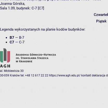
Joanna Górska
,
Sala 1.09,
budynek:
C-7 [C7]
Czwarte
Piątek
Legenda wykorzystanych na planie kodów budynków:
B7
—
B-7
C7
—
C-7
al. Mickiewicza 30
30-059 Kraków
tel: +48 12 617 22 22
https://www.agh.edu.pl/
kontakt
deklaracja 