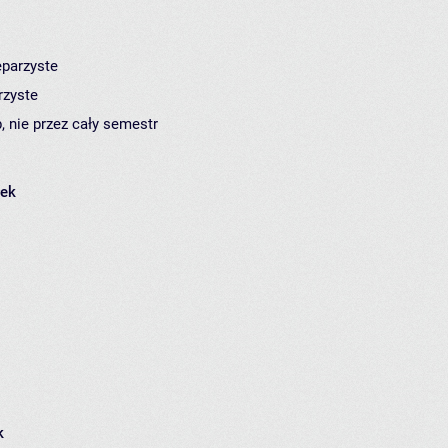
eparzyste
rzyste
, nie przez cały semestr
łek
k