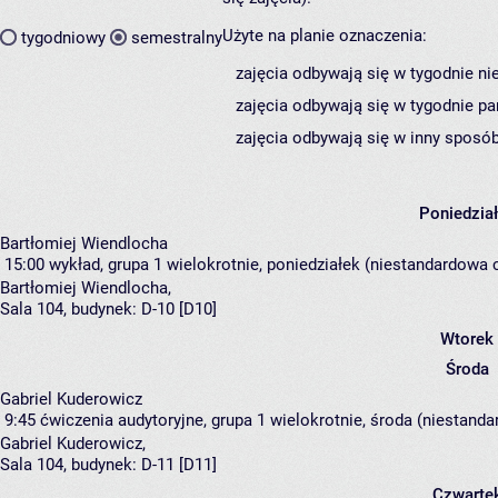
Użyte na planie oznaczenia:
tygodniowy
semestralny
zajęcia odbywają się w tygodnie ni
zajęcia odbywają się w tygodnie pa
zajęcia odbywają się w inny sposób
Poniedzia
Bartłomiej Wiendlocha
15:00
wykład, grupa 1
wielokrotnie, poniedziałek (niestandardowa c
Bartłomiej Wiendlocha
,
Sala 104,
budynek:
D-10 [D10]
Wtorek
Środa
Gabriel Kuderowicz
9:45
ćwiczenia audytoryjne, grupa 1
wielokrotnie, środa (niestanda
Gabriel Kuderowicz
,
Sala 104,
budynek:
D-11 [D11]
Czwarte