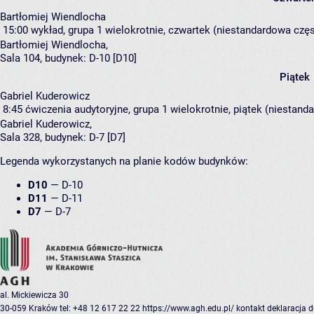
Bartłomiej Wiendlocha
15:00
wykład, grupa 1
wielokrotnie, czwartek (niestandardowa częst
Bartłomiej Wiendlocha
,
Sala 104,
budynek:
D-10 [D10]
Piątek
Gabriel Kuderowicz
8:45
ćwiczenia audytoryjne, grupa 1
wielokrotnie, piątek (niestand
Gabriel Kuderowicz
,
Sala 328,
budynek:
D-7 [D7]
Legenda wykorzystanych na planie kodów budynków:
D10
—
D-10
D11
—
D-11
D7
—
D-7
al. Mickiewicza 30
30-059 Kraków
tel: +48 12 617 22 22
https://www.agh.edu.pl/
kontakt
deklaracja 