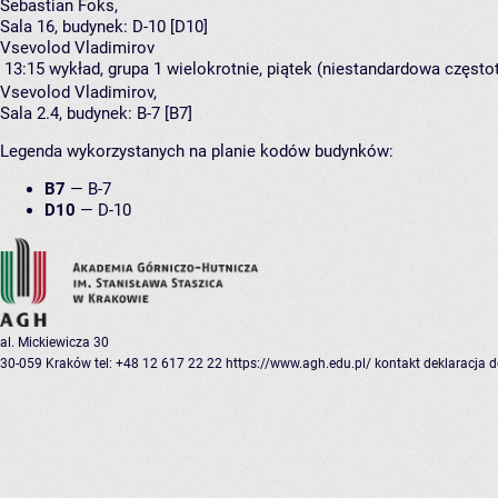
Sebastian Foks
,
Sala 16,
budynek:
D-10 [D10]
Vsevolod Vladimirov
13:15
wykład, grupa 1
wielokrotnie, piątek (niestandardowa częstot
Vsevolod Vladimirov
,
Sala 2.4,
budynek:
B-7 [B7]
Legenda wykorzystanych na planie kodów budynków:
B7
—
B-7
D10
—
D-10
al. Mickiewicza 30
30-059 Kraków
tel: +48 12 617 22 22
https://www.agh.edu.pl/
kontakt
deklaracja 