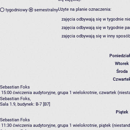
Użyte na planie oznaczenia:
tygodniowy
semestralny
zajęcia odbywają się w tygodnie ni
zajęcia odbywają się w tygodnie pa
zajęcia odbywają się w inny sposób
Poniedzia
Wtorek
Środa
Czwarte
Sebastian Foks
15:00
ćwiczenia audytoryjne, grupa 1
wielokrotnie, czwartek (niest
Sebastian Foks
,
Sala 1.9,
budynek:
B-7 [B7]
Piątek
Sebastian Foks
11:30
ćwiczenia audytoryjne, grupa 1
wielokrotnie, piątek (niestan