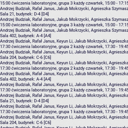
15:00
ćwiczenia laboratoryjne, grupa 3
każdy czwartek, 15:00 - 17:1
Andrzej Budziak
,
Rafał Janus
,
Jakub Mokrzycki
,
Agnieszka Szymas
Sala 21,
budynek:
D-4 [D4]
Andrzej Budziak, Rafał Janus, Jakub Mokrzycki, Agnieszka Szyma
15:00
ćwiczenia laboratoryjne, grupa 3
każdy czwartek, 15:00 - 17:1
Andrzej Budziak
,
Rafał Janus
,
Jakub Mokrzycki
,
Agnieszka Szymas
Sala 402,
budynek:
A-4 [A4]
Andrzej Budziak, Rafał Janus, Keyun Li, Jakub Mokrzycki, Agnies
17:30
ćwiczenia laboratoryjne, grupa 2
każdy czwartek, 17:30 - 19:4
Andrzej Budziak
,
Rafał Janus
,
Keyun Li
,
Jakub Mokrzycki
,
Agnieszk
Sala 204,
budynek:
C-6 [C6]
Andrzej Budziak, Rafał Janus, Keyun Li, Jakub Mokrzycki, Agnies
17:30
ćwiczenia laboratoryjne, grupa 2
każdy czwartek, 17:30 - 19:4
Andrzej Budziak
,
Rafał Janus
,
Keyun Li
,
Jakub Mokrzycki
,
Agnieszk
Sala 402,
budynek:
A-4 [A4]
Andrzej Budziak, Rafał Janus, Keyun Li, Jakub Mokrzycki, Agnies
17:30
ćwiczenia laboratoryjne, grupa 2
każdy czwartek, 17:30 - 19:4
Andrzej Budziak
,
Rafał Janus
,
Keyun Li
,
Jakub Mokrzycki
,
Agnieszk
Sala 21,
budynek:
D-4 [D4]
Andrzej Budziak, Rafał Janus, Keyun Li, Jakub Mokrzycki, Agnies
17:30
ćwiczenia laboratoryjne, grupa 1
każdy czwartek, 17:30 - 19:4
Andrzej Budziak
,
Rafał Janus
,
Keyun Li
,
Jakub Mokrzycki
,
Agnieszk
Sala 204,
budynek:
C-6 [C6]