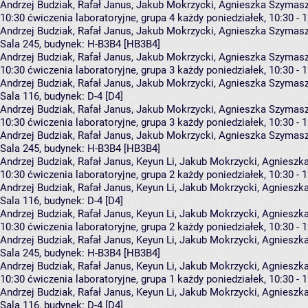
Andrzej Budziak, Rafał Janus, Jakub Mokrzycki, Agnieszka Szyma
10:30
ćwiczenia laboratoryjne, grupa 4
każdy poniedziałek, 10:30 - 
Andrzej Budziak
,
Rafał Janus
,
Jakub Mokrzycki
,
Agnieszka Szymas
Sala 245,
budynek:
H-B3B4 [HB3B4]
Andrzej Budziak, Rafał Janus, Jakub Mokrzycki, Agnieszka Szyma
10:30
ćwiczenia laboratoryjne, grupa 3
każdy poniedziałek, 10:30 - 
Andrzej Budziak
,
Rafał Janus
,
Jakub Mokrzycki
,
Agnieszka Szymas
Sala 116,
budynek:
D-4 [D4]
Andrzej Budziak, Rafał Janus, Jakub Mokrzycki, Agnieszka Szyma
10:30
ćwiczenia laboratoryjne, grupa 3
każdy poniedziałek, 10:30 - 
Andrzej Budziak
,
Rafał Janus
,
Jakub Mokrzycki
,
Agnieszka Szymas
Sala 245,
budynek:
H-B3B4 [HB3B4]
Andrzej Budziak, Rafał Janus, Keyun Li, Jakub Mokrzycki, Agnies
10:30
ćwiczenia laboratoryjne, grupa 2
każdy poniedziałek, 10:30 - 
Andrzej Budziak
,
Rafał Janus
,
Keyun Li
,
Jakub Mokrzycki
,
Agnieszk
Sala 116,
budynek:
D-4 [D4]
Andrzej Budziak, Rafał Janus, Keyun Li, Jakub Mokrzycki, Agnies
10:30
ćwiczenia laboratoryjne, grupa 2
każdy poniedziałek, 10:30 - 
Andrzej Budziak
,
Rafał Janus
,
Keyun Li
,
Jakub Mokrzycki
,
Agnieszk
Sala 245,
budynek:
H-B3B4 [HB3B4]
Andrzej Budziak, Rafał Janus, Keyun Li, Jakub Mokrzycki, Agnies
10:30
ćwiczenia laboratoryjne, grupa 1
każdy poniedziałek, 10:30 - 
Andrzej Budziak
,
Rafał Janus
,
Keyun Li
,
Jakub Mokrzycki
,
Agnieszk
Sala 116,
budynek:
D-4 [D4]