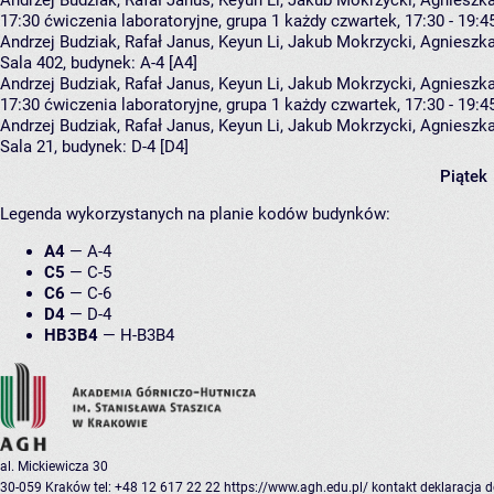
Andrzej Budziak, Rafał Janus, Keyun Li, Jakub Mokrzycki, Agnies
17:30
ćwiczenia laboratoryjne, grupa 1
każdy czwartek, 17:30 - 19:4
Andrzej Budziak
,
Rafał Janus
,
Keyun Li
,
Jakub Mokrzycki
,
Agnieszk
Sala 402,
budynek:
A-4 [A4]
Andrzej Budziak, Rafał Janus, Keyun Li, Jakub Mokrzycki, Agnies
17:30
ćwiczenia laboratoryjne, grupa 1
każdy czwartek, 17:30 - 19:4
Andrzej Budziak
,
Rafał Janus
,
Keyun Li
,
Jakub Mokrzycki
,
Agnieszk
Sala 21,
budynek:
D-4 [D4]
Piątek
Legenda wykorzystanych na planie kodów budynków:
A4
—
A-4
C5
—
C-5
C6
—
C-6
D4
—
D-4
HB3B4
—
H-B3B4
al. Mickiewicza 30
30-059 Kraków
tel: +48 12 617 22 22
https://www.agh.edu.pl/
kontakt
deklaracja 