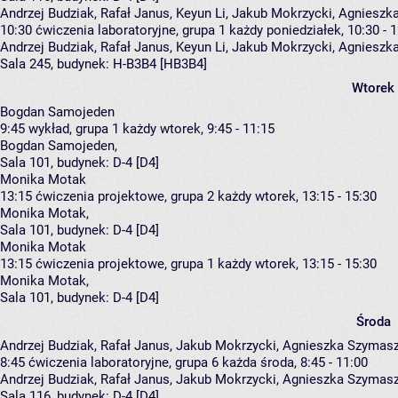
Andrzej Budziak, Rafał Janus, Keyun Li, Jakub Mokrzycki, Agnies
10:30
ćwiczenia laboratoryjne, grupa 1
każdy poniedziałek, 10:30 - 
Andrzej Budziak
,
Rafał Janus
,
Keyun Li
,
Jakub Mokrzycki
,
Agnieszk
Sala 245,
budynek:
H-B3B4 [HB3B4]
Wtorek
Bogdan Samojeden
9:45
wykład, grupa 1
każdy wtorek, 9:45 - 11:15
Bogdan Samojeden
,
Sala 101,
budynek:
D-4 [D4]
Monika Motak
13:15
ćwiczenia projektowe, grupa 2
każdy wtorek, 13:15 - 15:30
Monika Motak
,
Sala 101,
budynek:
D-4 [D4]
Monika Motak
13:15
ćwiczenia projektowe, grupa 1
każdy wtorek, 13:15 - 15:30
Monika Motak
,
Sala 101,
budynek:
D-4 [D4]
Środa
Andrzej Budziak, Rafał Janus, Jakub Mokrzycki, Agnieszka Szyma
8:45
ćwiczenia laboratoryjne, grupa 6
każda środa, 8:45 - 11:00
Andrzej Budziak
,
Rafał Janus
,
Jakub Mokrzycki
,
Agnieszka Szymas
Sala 116,
budynek:
D-4 [D4]