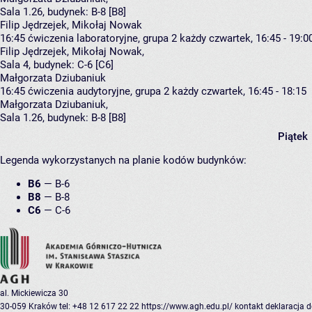
Sala 1.26,
budynek:
B-8 [B8]
Filip Jędrzejek, Mikołaj Nowak
16:45
ćwiczenia laboratoryjne, grupa 2
każdy czwartek, 16:45 - 19:0
Filip Jędrzejek
,
Mikołaj Nowak
,
Sala 4,
budynek:
C-6 [C6]
Małgorzata Dziubaniuk
16:45
ćwiczenia audytoryjne, grupa 2
każdy czwartek, 16:45 - 18:15
Małgorzata Dziubaniuk
,
Sala 1.26,
budynek:
B-8 [B8]
Piątek
Legenda wykorzystanych na planie kodów budynków:
B6
—
B-6
B8
—
B-8
C6
—
C-6
al. Mickiewicza 30
30-059 Kraków
tel: +48 12 617 22 22
https://www.agh.edu.pl/
kontakt
deklaracja 