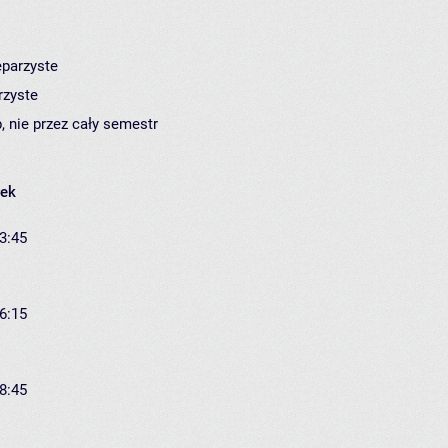
eparzyste
rzyste
, nie przez cały semestr
łek
13:45
16:15
18:45