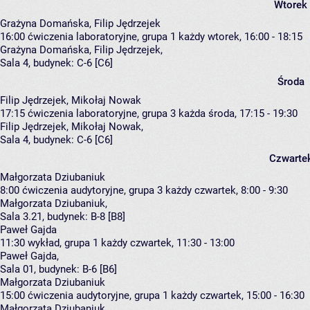
Wtorek
Grażyna Domańska, Filip Jędrzejek
16:00
ćwiczenia laboratoryjne, grupa 1
każdy wtorek, 16:00 - 18:15
Grażyna Domańska
,
Filip Jędrzejek
,
Sala 4,
budynek:
C-6 [C6]
Środa
Filip Jędrzejek, Mikołaj Nowak
17:15
ćwiczenia laboratoryjne, grupa 3
każda środa, 17:15 - 19:30
Filip Jędrzejek
,
Mikołaj Nowak
,
Sala 4,
budynek:
C-6 [C6]
Czwarte
Małgorzata Dziubaniuk
8:00
ćwiczenia audytoryjne, grupa 3
każdy czwartek, 8:00 - 9:30
Małgorzata Dziubaniuk
,
Sala 3.21,
budynek:
B-8 [B8]
Paweł Gajda
11:30
wykład, grupa 1
każdy czwartek, 11:30 - 13:00
Paweł Gajda
,
Sala 01,
budynek:
B-6 [B6]
Małgorzata Dziubaniuk
15:00
ćwiczenia audytoryjne, grupa 1
każdy czwartek, 15:00 - 16:30
Małgorzata Dziubaniuk
,