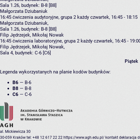
Sala 1.26,
budynek:
B-8 [B8]
Małgorzata Dziubaniuk
16:45
ćwiczenia audytoryjne, grupa 2
każdy czwartek, 16:45 - 18:15
Małgorzata Dziubaniuk
,
Sala 1.26,
budynek:
B-8 [B8]
Filip Jędrzejek, Mikołaj Nowak
16:45
ćwiczenia laboratoryjne, grupa 2
każdy czwartek, 16:45 - 19:0
Filip Jędrzejek
,
Mikołaj Nowak
,
Sala 4,
budynek:
C-6 [C6]
Piątek
Legenda wykorzystanych na planie kodów budynków:
B6
—
B-6
B8
—
B-8
C6
—
C-6
al. Mickiewicza 30
30-059 Kraków
tel: +48 12 617 22 22
https://www.agh.edu.pl/
kontakt
deklaracja 