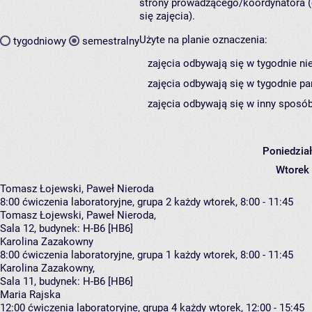
strony prowadzącego/koordynatora (
się zajęcia).
Użyte na planie oznaczenia:
tygodniowy
semestralny
zajęcia odbywają się w tygodnie ni
zajęcia odbywają się w tygodnie pa
zajęcia odbywają się w inny sposób
Poniedzia
Wtorek
Tomasz Łojewski, Paweł Nieroda
8:00
ćwiczenia laboratoryjne, grupa 2
każdy wtorek, 8:00 - 11:45
Tomasz Łojewski
,
Paweł Nieroda
,
Sala 12,
budynek:
H-B6 [HB6]
Karolina Zazakowny
8:00
ćwiczenia laboratoryjne, grupa 1
każdy wtorek, 8:00 - 11:45
Karolina Zazakowny
,
Sala 11,
budynek:
H-B6 [HB6]
Maria Rajska
12:00
ćwiczenia laboratoryjne, grupa 4
każdy wtorek, 12:00 - 15:45