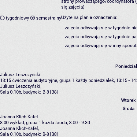
strony prowadzącego/koordynatora (
się zajęcia).
Użyte na planie oznaczenia:
tygodniowy
semestralny
zajęcia odbywają się w tygodnie ni
zajęcia odbywają się w tygodnie pa
zajęcia odbywają się w inny sposób
Poniedzia
Juliusz Leszczyński
13:15
ćwiczenia audytoryjne, grupa 1
każdy poniedziałek, 13:15 - 14
Juliusz Leszczyński
,
Sala 0.10b,
budynek:
B-8 [B8]
Wtorek
Środa
Joanna Klich-Kafel
8:00
wykład, grupa 1
każda środa, 8:00 - 9:30
Joanna Klich-Kafel
,
Sala 0.10b,
budynek:
B-8 [B8]