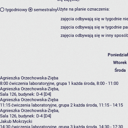
Użyte na planie oznaczenia:
tygodniowy
semestralny
zajęcia odbywają się w tygodnie ni
zajęcia odbywają się w tygodnie pa
zajęcia odbywają się w inny sposób
Poniedzia
Wtorek
Środa
Agnieszka Orzechowska-Zięba
8:00
ćwiczenia laboratoryjne, grupa 1
każda środa, 8:00 - 11:00
Agnieszka Orzechowska-Zięba
,
Sala 126,
budynek:
D-4 [D4]
Agnieszka Orzechowska-Zięba
11:15
ćwiczenia laboratoryjne, grupa 2
każda środa, 11:15 - 14:15
Agnieszka Orzechowska-Zięba
,
Sala 126,
budynek:
D-4 [D4]
Jakub Mokrzycki
14:30
ćwiczenia laboratoryjne, grupa 3
każda środa, 14:30 - 17:30