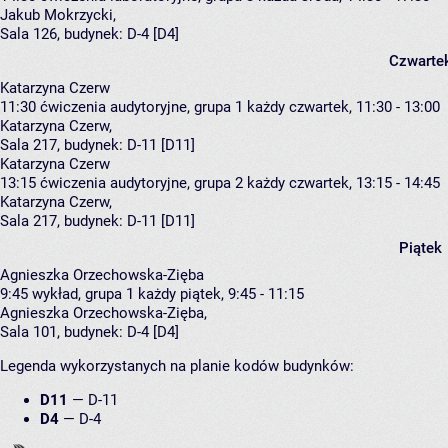
Jakub Mokrzycki
,
Sala 126,
budynek:
D-4 [D4]
Czwarte
Katarzyna Czerw
11:30
ćwiczenia audytoryjne, grupa 1
każdy czwartek, 11:30 - 13:00
Katarzyna Czerw
,
Sala 217,
budynek:
D-11 [D11]
Katarzyna Czerw
13:15
ćwiczenia audytoryjne, grupa 2
każdy czwartek, 13:15 - 14:45
Katarzyna Czerw
,
Sala 217,
budynek:
D-11 [D11]
Piątek
Agnieszka Orzechowska-Zięba
9:45
wykład, grupa 1
każdy piątek, 9:45 - 11:15
Agnieszka Orzechowska-Zięba
,
Sala 101,
budynek:
D-4 [D4]
Legenda wykorzystanych na planie kodów budynków:
D11
—
D-11
D4
—
D-4